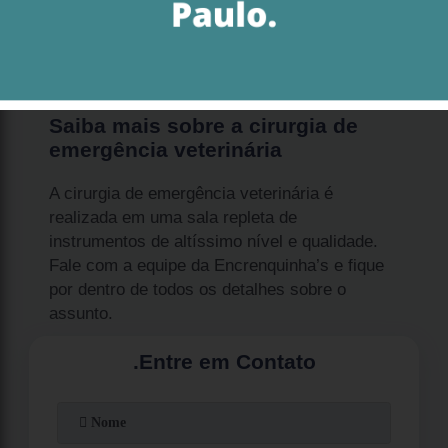
que o pet continue saudável. Em São Paulo,
uma das principais referências no assunto é a
Encrenquinha’s.
Saiba mais sobre a cirurgia de
emergência veterinária
A cirurgia de emergência veterinária é
realizada em uma sala repleta de
instrumentos de altíssimo nível e qualidade.
Fale com a equipe da Encrenquinha’s e fique
por dentro de todos os detalhes sobre o
assunto.
.
Entre em Contato