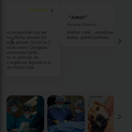
☆☆☆☆☆
5
5
"Amo!"
Simone Oliveira
Melhor canil... atendimento diferenciado, filhotes
‹
›
lindos, plantel perfeito!
2
‹
›