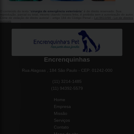
O conteúdo do texto "
cirurgia de emergência veterinária
" é de direito reservado. Sua
reprodução, parcial ou total, mesmo citando nossos links, é proibida sem a autorização do autor.
Crime de violação de direito autoral – artigo 184 do Código Penal –
Lei 9610/98 - Lei de direitos
autorais
.
Encrenquinhas
Rua Alagoas , 184 São Paulo - CEP: 01242-000
(11) 3214-1485
(11) 94392-5579
Home
Empresa
Missão
Serviços
Contato