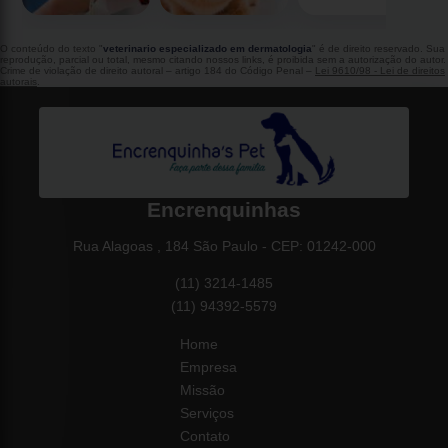
O conteúdo do texto "
veterinario especializado em dermatologia
" é de direito reservado. Sua
reprodução, parcial ou total, mesmo citando nossos links, é proibida sem a autorização do autor.
Crime de violação de direito autoral – artigo 184 do Código Penal –
Lei 9610/98 - Lei de direitos
autorais
.
Encrenquinhas
Rua Alagoas , 184 São Paulo - CEP: 01242-000
(11) 3214-1485
(11) 94392-5579
Home
Empresa
Missão
Serviços
Contato