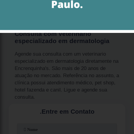
sintomas de coceira em acesso, vermelhidão
ou aparição de carrapatos, agende uma
consulta com um veterinário dermatologista.
Consulta com veterinario
especializado em dermatologia
Agende sua consulta com um veterinario
especializado em dermatologia diretamente na
Encrenquinha's. São mais de 20 anos de
atuação no mercado. Referência no assunto, a
clínica possui atendimento médico, pet shop,
hotel fazenda e canil. Ligue e agende sua
consulta.
.
Entre em Contato