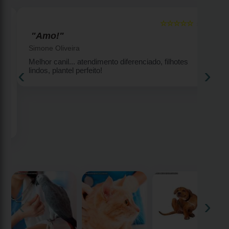
☆☆☆☆☆
5
5
"Amo!"
Simone Oliveira
Melhor canil... atendimento diferenciado, filhotes
‹
›
lindos, plantel perfeito!
2
‹
›