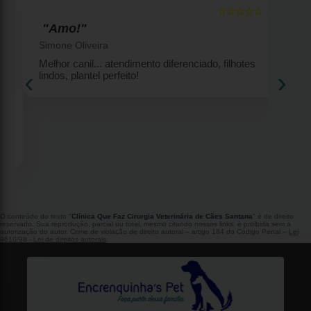
☆☆☆☆☆
5
5
"Amo!"
Simone Oliveira
Melhor canil... atendimento diferenciado, filhotes
‹
›
lindos, plantel perfeito!
2
O conteúdo do texto "
Clínica Que Faz Cirurgia Veterinária de Cães Santana
" é de direito
reservado. Sua reprodução, parcial ou total, mesmo citando nossos links, é proibida sem a
autorização do autor. Crime de violação de direito autoral – artigo 184 do Código Penal –
Lei
9610/98 - Lei de direitos autorais
.