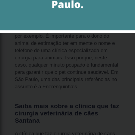
A clínica que faz cirurgia veterinária de cães
Santana é voltada em situações que envolvam
acidentes, como atropelamentos e quedas,
por exemplo. É importante para o dono do
animal de estimação ter em mente o nome e
telefone de uma clínica especializada em
cirurgia para animais. Isso porque, neste
caso, qualquer minuto poupado é fundamental
para garantir que o pet continue saudável. Em
São Paulo, uma das principais referências no
assunto é a Encrenquinha’s.
Saiba mais sobre a clínica que faz
cirurgia veterinária de cães
Santana
A clínica que faz cirurgia veterinária de cães