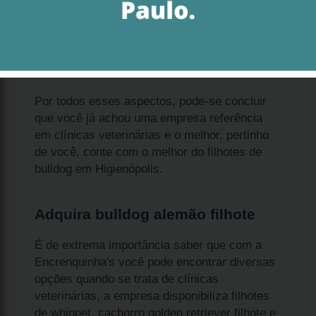
golden retriever preto filhote;
filhote de shih tzu fêmea;
maltês branco filhote;
filhote de cachorro pug;
pug filhote preto;
cachorro bulldog filhote;
entre outros.
Por todos esses aspectos, pode-se concluir
que você já achou uma empresa referência
em clínicas veterinárias e o melhor, pertinho
de você, conte com o melhor do filhotes de
bulldog em Higienópolis.
Adquira bulldog alemão filhote
É de extrema importância saber que com a
Encrenquinha's você pode encontrar diversas
opções quando se trata de clínicas
veterinárias, a empresa disponibiliza filhotes
de whippet, cachorro golden retriever filhote e