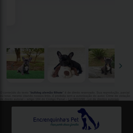
‹
›
O conteúdo do texto "
bulldog alemão filhote
" é de direito reservado. Sua reprodução, parcial
ou total, mesmo citando nossos links, é proibida sem a autorização do autor. Crime de violação
de direito autoral – artigo 184 do Código Penal –
Lei 9610/98 - Lei de direitos autorais
.