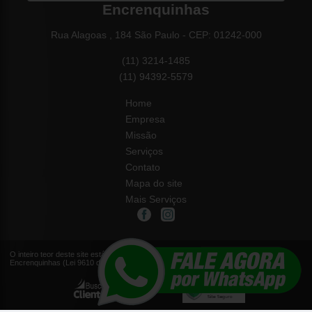
Encrenquinhas
Rua Alagoas , 184 São Paulo - CEP: 01242-000
(11) 3214-1485
(11) 94392-5579
Home
Empresa
Missão
Serviços
Contato
Mapa do site
Mais Serviços
O inteiro teor deste site está sujeito à proteção de direitos autorais. Copyright©
Encrenquinhas (Lei 9610 de 19/02/1998)