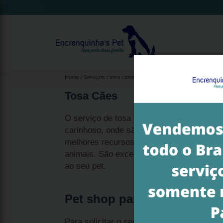
Home
Serviços
tosa
tosa cães
Tosa Cães
O serviço de tosa cães é realizado em um
carinhoso, onde são dedicados todos os es
melhores recursos e conhecimentos, para
animais. São excelentes preços para um t
ao seu pet.
Pet shop para tosa cães
Para solicitar o serviço de tosa cães e c