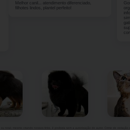
Gostei muito do ambiente, bem limpo e
organizado, atendentes prontos pra qualquer
informação ,com muita boa vontade e
simpatia. Levei pela primeira vez minha
gatinha Madonna para o banho .. e senti que foi
super bem atendida pela Jane.. vou indicar
com certeza.
l ou total, mesmo citando nossos links, é proibida sem a autorização do autor. Crime de violação 