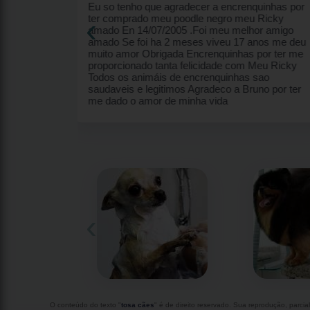
enquinhas por
Melhor canil... atendimento diferenciado,
‹
eu Ricky
filhotes lindos, plantel perfeito!
lhor amigo
7 anos me deu
s por ter me
m Meu Ricky
s sao
runo por ter
‹
O conteúdo do texto "
tosa cães
" é de direito reservado. Sua reprodução, parcia