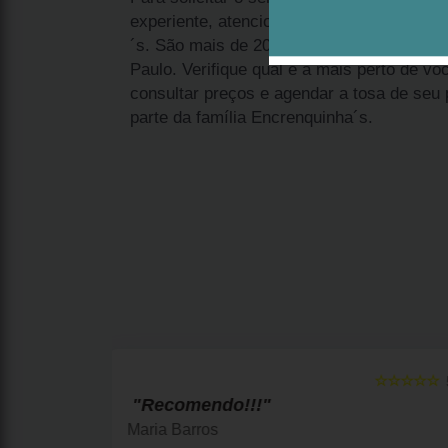
experiente, atenciosa e íntegra, entre em
´s. São mais de 20 anos de atividade com 
Paulo. Verifique qual é a mais perto de vo
consultar preços e agendar a tosa de seu
parte da família Encrenquinha´s.
☆☆☆☆☆
☆☆☆☆☆
5
"Amo!"
Simone Oliveira