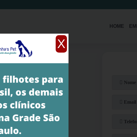
(11)
3214-1485
(11)
94392-5579
HOME
EM
X
 ambiente acolhedor e
forços e utilizados os
 oferecer bem-estar aos
ratamento de tosa completo
ontar com uma equipe