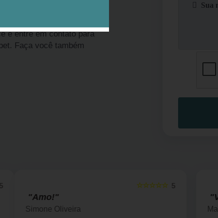
 contato com a Encrenquinha
3 filiais abertas em São
cê e entre em contato para
 pet. Faça você também
☆☆☆☆☆
5
5
"Vou indicar com certeza."
Marcia B de Andrade