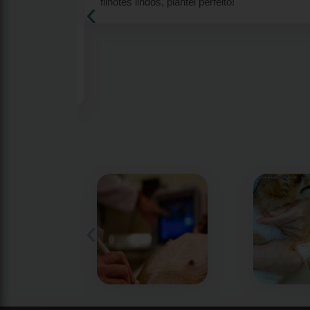
‹
eu Ricky
filhotes lindos, plantel perfeito!
lhor amigo
7 anos me deu
s por ter me
m Meu Ricky
s sao
runo por ter
‹