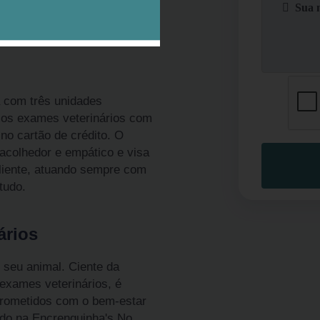
a com três unidades
 os exames veterinários com
no cartão de crédito. O
colhedor e empático e visa
cliente, atuando sempre com
tudo.
ários
o seu animal. Ciente da
 exames veterinários, é
prometidos com o bem-estar
ado na Encrenquinha's.No