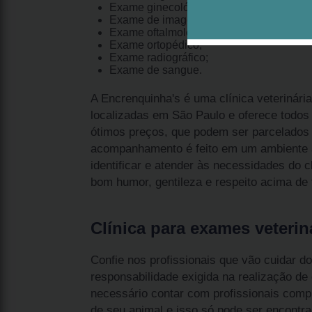
Exame ginecológico;
Exame de imagem;
Exame oftalmológico;
Exame ortopédico;
Exame radiográfico;
Exame de sangue.
A Encrenquinha's é uma clínica veterinári
localizadas em São Paulo e oferece todos
ótimos preços, que podem ser parcelados 
acompanhamento é feito em um ambiente a
identificar e atender às necessidades do 
bom humor, gentileza e respeito acima de 
Clínica para exames veterin
Confie nos profissionais que vão cuidar d
responsabilidade exigida na realização de
necessário contar com profissionais com
de seu animal e isso só pode ser encontr