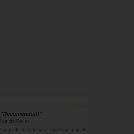
☆☆☆☆☆
5
"Recomendo!!!"
" Bom a
Patricia Farias
Solange F
A segunda casa do meu filho de quatro patas
Há 4 anos a