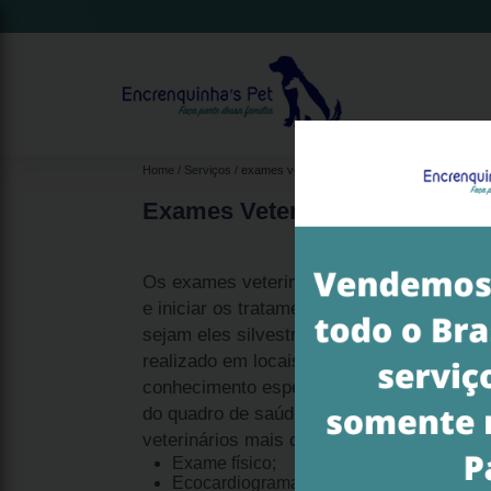
Home
Serviços
exames veterinários
Exames Veterinários
Os exames veterinários são importantes p
e iniciar os tratamentos em animais de pe
sejam eles silvestres ou domésticos. O p
realizado em locais adequados, com equ
conhecimento especializado na área, para 
do quadro de saúde do animal. Veja abaix
veterinários mais comuns do mercado:
Exame físico;
Ecocardiograma;