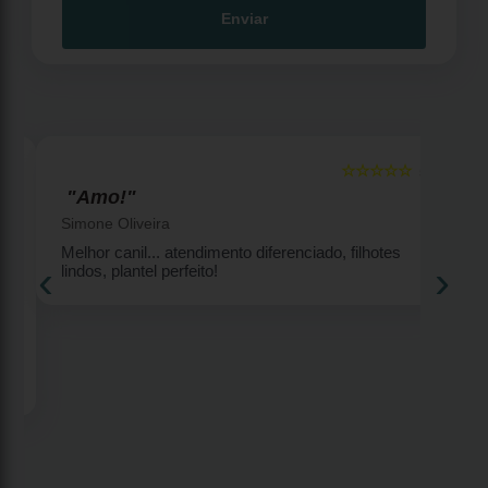
Enviar
☆☆☆☆☆
5
5
"Amo!"
Simone Oliveira
Melhor canil... atendimento diferenciado, filhotes
‹
›
lindos, plantel perfeito!
2