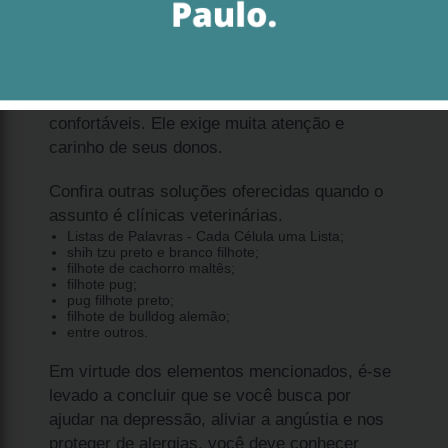
Encrenquinha's.
Este tipo de cachorro é muito divertido e
esperto. Muitas pessoas optam por esta raça
quando se trata de espaços menores, porém
confortáveis. Ele exige muita atenção e
carinho de seus donos.
Confira outras soluções oferecidas quando o
assunto é clínicas veterinárias.
Listas de Palavras - Cada Célula uma Lista;
shih tzu preto e branco filhote;
filhote de cachorro maltês;
filhote pug;
pug filhote preto;
filhote de bulldog alemão;
entre outros.
Em virtude dos elementos mencionados, é-se
levado a concluir que se você busca por
ajudar na depressão, aliviar a angústia e nos
proteger de alergias, você deve conhecer