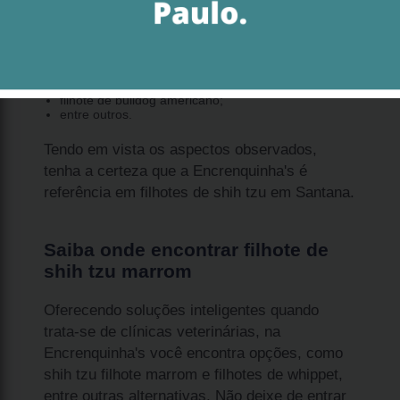
relação a clínicas veterinárias.
golden retriever branco filhote;
filhote de shih tzu marrom;
filhote maltês fêmea;
maltês cachorro filhote;
pug filhote preto;
filhote de bulldog americano;
entre outros.
Tendo em vista os aspectos observados,
tenha a certeza que a Encrenquinha's é
referência em filhotes de shih tzu em Santana.
Saiba onde encontrar filhote de
shih tzu marrom
Oferecendo soluções inteligentes quando
trata-se de clínicas veterinárias, na
Encrenquinha's você encontra opções, como
shih tzu filhote marrom e filhotes de whippet,
entre outras alternativas. Não deixe de entrar