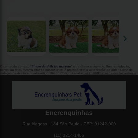
‹
›
O conteúdo do texto "
filhote de shih tzu marrom
" é de direito reservado. Sua reprodução,
parcial ou total, mesmo citando nossos links, é proibida sem a autorização do autor. Crime de
violação de direito autoral – artigo 184 do Código Penal –
Lei 9610/98 - Lei de direitos autorais
.
Encrenquinhas
Rua Alagoas , 184 São Paulo - CEP: 01242-000
(11) 3214-1485