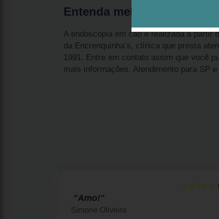
Entenda melhor a endoscop
A endoscopia em cão é realizada a partir 
da Encrenquinha’s, clínica que presta at
1991. Entre em contato assim que você pud
mais informações. Atendimento para SP e 
☆☆☆☆☆
☆☆☆☆☆
5
"Amo!"
Simone Oliveira