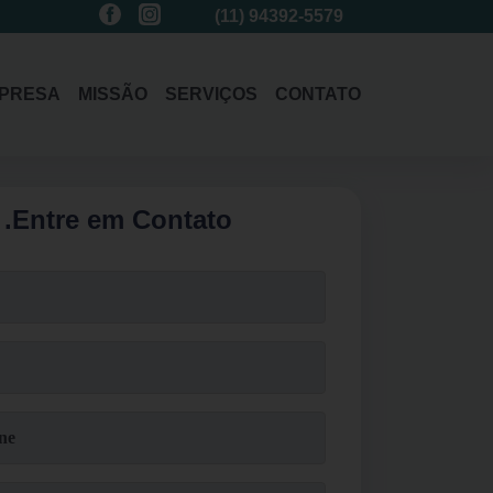
(11)
3214-1485
(11)
94392-5579
(11)
3214-1
PRESA
MISSÃO
SERVIÇOS
CONTATO
.
Entre em Contato