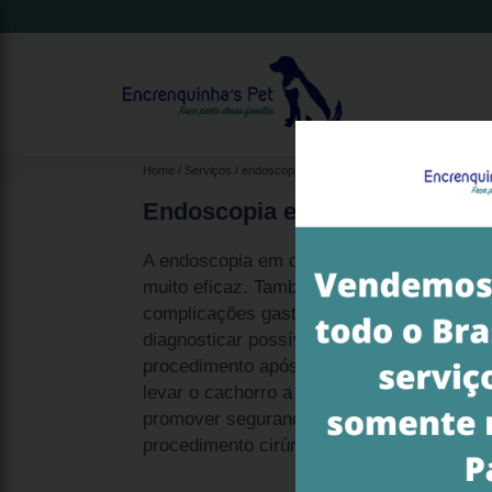
Home
Serviços
endoscopia para cachorros
endoscopia em c
Endoscopia em Cão
A endoscopia em cão é um procedimento po
muito eficaz. Também realizado em humano
complicações gastrointestinais, a endosco
diagnosticar possíveis doenças estomacai
procedimento após ser sedado com anestes
levar o cachorro a uma clínica especializa
promover segurança e confiabilidade do c
procedimento cirúrgico.