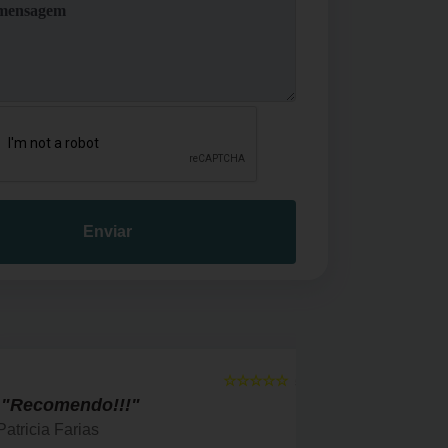
Enviar
☆☆☆☆☆
5
"Recomendo!!!"
" Bom a
Patricia Farias
Solange F