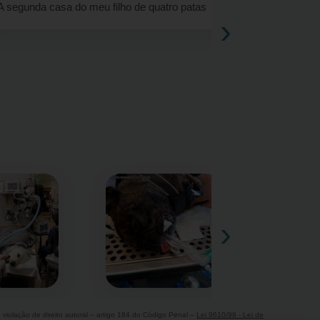
A segunda casa do meu filho de quatro patas
Há 4 anos a
›
cachorrinha 
atendimento
›
e violação de direito autoral – artigo 184 do Código Penal –
Lei 9610/98 - Lei de