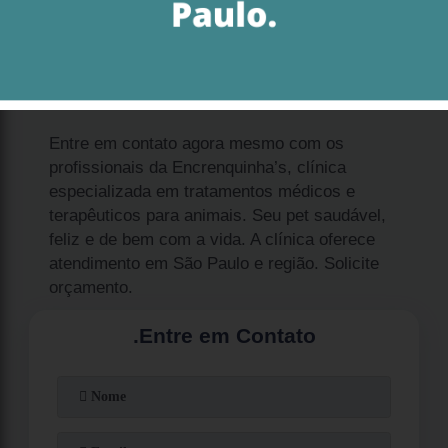
possível. Entenda melhor sobre o assunto:
Procurando ortopedista para
animal?
Entre em contato agora mesmo com os
profissionais da Encrenquinha’s, clínica
especializada em tratamentos médicos e
terapêuticos para animais. Seu pet saudável,
feliz e de bem com a vida. A clínica oferece
atendimento em São Paulo e região. Solicite
orçamento.
.
Entre em Contato