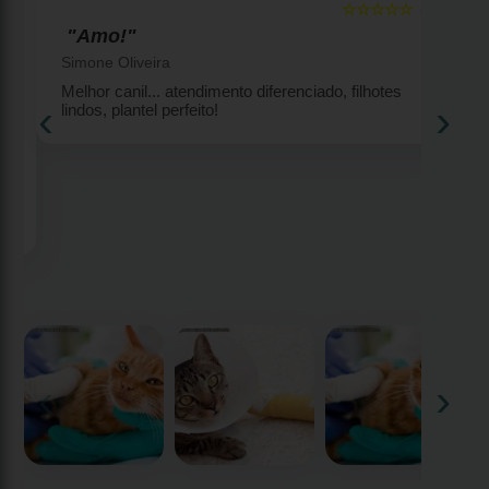
☆☆☆☆☆
5
5
"Amo!"
Simone Oliveira
Melhor canil... atendimento diferenciado, filhotes
‹
›
lindos, plantel perfeito!
2
‹
›