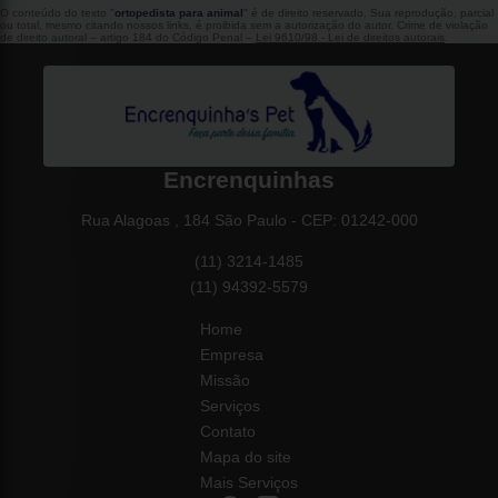
O conteúdo do texto "
ortopedista para animal
" é de direito reservado. Sua reprodução, parcial
ou total, mesmo citando nossos links, é proibida sem a autorização do autor. Crime de violação
de direito autoral – artigo 184 do Código Penal –
Lei 9610/98 - Lei de direitos autorais
.
Encrenquinhas
Rua Alagoas , 184 São Paulo - CEP: 01242-000
(11) 3214-1485
(11) 94392-5579
Home
Empresa
Missão
Serviços
Contato
Mapa do site
Mais Serviços