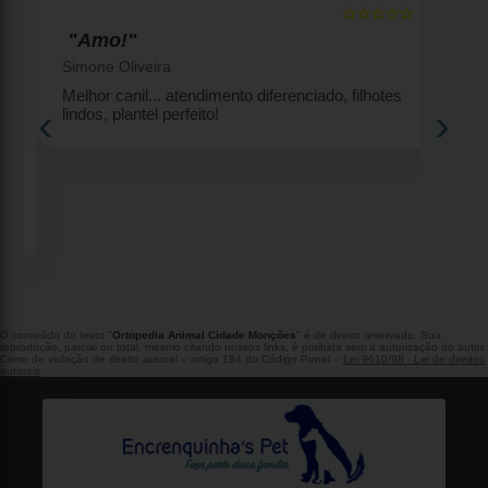
☆☆☆☆☆
5
5
"Amo!"
Simone Oliveira
Melhor canil... atendimento diferenciado, filhotes
‹
›
lindos, plantel perfeito!
2
O conteúdo do texto "
Ortopedia Animal Cidade Monções
" é de direito reservado. Sua
reprodução, parcial ou total, mesmo citando nossos links, é proibida sem a autorização do autor.
Crime de violação de direito autoral – artigo 184 do Código Penal –
Lei 9610/98 - Lei de direitos
autorais
.