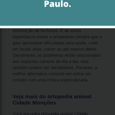
O ortopedia animal Cidade Monções é o
profissional que fica a cargo de cuidar das
principais questões que envolvem a
locomoção de bichanos. É de suma
importância visitar o ortopedista sempre que o
gato apresentar dificuldade para andar, subir
em locais altos, correr ou até mesmo deitar.
Geralmente, os problemas estão relacionados
aos impactos comuns do dia a dia, mas
também podem ser hereditários. Portanto, a
melhor alternativa consiste em entrar em
contato com uma clínica especializada.
Veja mais do ortopedia animal
Cidade Monções
Você encontra ortopedia animal Cidade