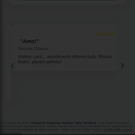
☆☆☆☆☆
5
5
"Amo!"
Simone Oliveira
Melhor canil... atendimento diferenciado, filhotes
‹
›
lindos, plantel perfeito!
2
O conteúdo do texto "
Ortopedia Pequenos Animais Valor Tamboré
" é de direito reservado.
Sua reprodução, parcial ou total, mesmo citando nossos links, é proibida sem a autorização do
autor. Crime de violação de direito autoral – artigo 184 do Código Penal –
Lei 9610/98 - Lei de
direitos autorais
.