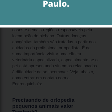
A ortopedia pequenos animais valor Tamboré é
uma área da medicina veterinária que estuda
as complicações que afligem as articulações,
ossos e demais regiões responsáveis pela
locomoção do bichano. Outras doenças
congênitas também são tratadas a partir dos
cuidados do profissional ortopedista. É de
suma importância visitar uma clínica
veterinária especializada, especialmente se o
pet está apresentando sintomas relacionados
à dificuldade de se locomover. Veja, abaixo,
como entrar em contato com a
Encrenquinha’s:
Precisando de ortopedia
pequenos animais valor
Tamboré?