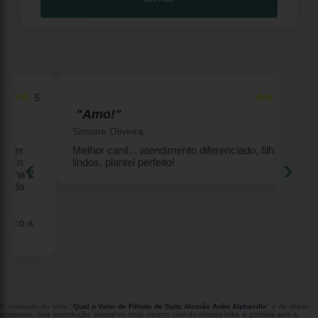
☆☆☆☆☆
5
5
"Amo!"
Simone Oliveira
Melhor canil... atendimento diferenciado, filhotes
‹
›
lindos, plantel perfeito!
2
O conteúdo do texto "
Qual o Valor de Filhote de Spitz Alemão Anão Alphaville
" é de direito
reservado. Sua reprodução, parcial ou total, mesmo citando nossos links, é proibida sem a