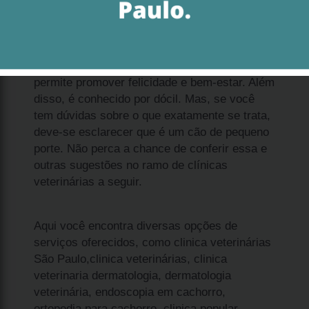
Ao analisar qual o valor de filhote de spitz
alemão anão Alphaville, é importante que você
saiba que se trata de uma solução que
permite promover felicidade e bem-estar. Além
disso, é conhecido por dócil. Mas, se você
tem dúvidas sobre o que exatamente se trata,
deve-se esclarecer que é um cão de pequeno
porte. Não perca a chance de conferir essa e
outras sugestões no ramo de clínicas
veterinárias a seguir.
Aqui você encontra diversas opções de
serviços oferecidos, como clinica veterinárias
São Paulo,clinica veterinárias, clinica
veterinaria dermatologia, dermatologia
veterinária, endoscopia em cachorro,
ortopedia para cachorro, clinica popular