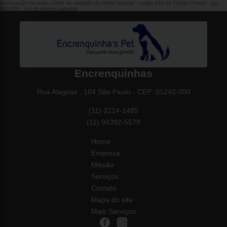
autorização do autor. Crime de violação de direito autoral – artigo 184 do Código Penal –
Lei
9610/98 - Lei de direitos autorais
.
Encrenquinhas
Rua Alagoas , 184 São Paulo - CEP: 01242-000
(11) 3214-1485
(11) 94392-5579
Home
Empresa
Missão
Serviços
Contato
Mapa do site
Mais Serviços