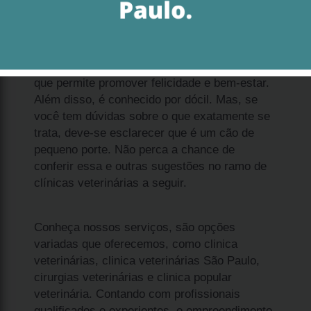
Ao analisar qual o preço de filhote spitz
alemão branco anão Morumbi, é importante
que você saiba que se trata de uma solução
que permite promover felicidade e bem-estar.
Além disso, é conhecido por dócil. Mas, se
você tem dúvidas sobre o que exatamente se
trata, deve-se esclarecer que é um cão de
pequeno porte. Não perca a chance de
conferir essa e outras sugestões no ramo de
clínicas veterinárias a seguir.
Conheça nossos serviços, são opções
variadas que oferecemos, como clinica
veterinárias, clinica veterinárias São Paulo,
cirurgias veterinárias e clinica popular
veterinária. Contando com profissionais
qualificados e experientes, o empreendimento