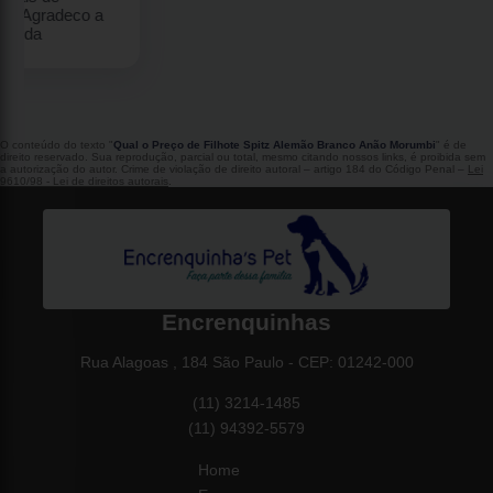
O conteúdo do texto "
Qual o Preço de Filhote Spitz Alemão Branco Anão Morumbi
" é de
direito reservado. Sua reprodução, parcial ou total, mesmo citando nossos links, é proibida sem
a autorização do autor. Crime de violação de direito autoral – artigo 184 do Código Penal –
Lei
9610/98 - Lei de direitos autorais
.
Encrenquinhas
Rua Alagoas , 184 São Paulo - CEP: 01242-000
(11) 3214-1485
(11) 94392-5579
Home