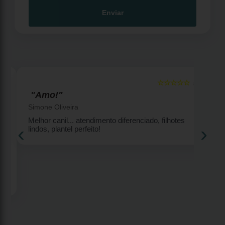
Enviar
☆☆☆☆☆
5
5
"Amo!"
Simone Oliveira
Melhor canil... atendimento diferenciado, filhotes
‹
›
lindos, plantel perfeito!
2