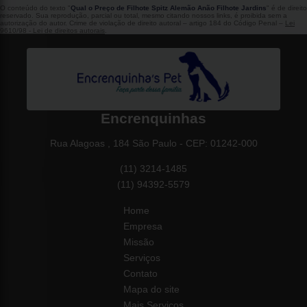
O conteúdo do texto "
Qual o Preço de Filhote Spitz Alemão Anão Filhote Jardins
" é de direito
reservado. Sua reprodução, parcial ou total, mesmo citando nossos links, é proibida sem a
autorização do autor. Crime de violação de direito autoral – artigo 184 do Código Penal –
Lei
9610/98 - Lei de direitos autorais
.
Encrenquinhas
Rua Alagoas , 184 São Paulo - CEP: 01242-000
(11) 3214-1485
(11) 94392-5579
Home
Empresa
Missão
Serviços
Contato
Mapa do site
Mais Serviços