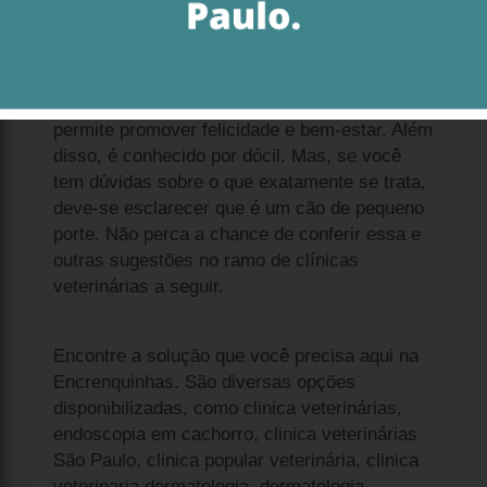
Ao analisar qual o preço de filhote spitz
alemão anão filhote Jardins, é importante que
você saiba que se trata de uma solução que
permite promover felicidade e bem-estar. Além
disso, é conhecido por dócil. Mas, se você
tem dúvidas sobre o que exatamente se trata,
deve-se esclarecer que é um cão de pequeno
porte. Não perca a chance de conferir essa e
outras sugestões no ramo de clínicas
veterinárias a seguir.
Encontre a solução que você precisa aqui na
Encrenquinhas. São diversas opções
disponibilizadas, como clinica veterinárias,
endoscopia em cachorro, clinica veterinárias
São Paulo, clinica popular veterinária, clinica
veterinaria dermatologia, dermatologia