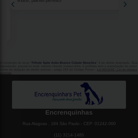
‹
›
lindos, plantel perfeito!
2
O conteúdo do texto "
Filhote Spitz Anão Branco Cidade Monções
" é de direito reservado. Sua
reprodução, parcial ou total, mesmo citando nossos links, é proibida sem a autorização do autor.
Crime de violação de direito autoral – artigo 184 do Código Penal –
Lei 9610/98 - Lei de direitos
autorais
.
Encrenquinhas
Rua Alagoas , 184 São Paulo - CEP: 01242-000
(11) 3214-1485