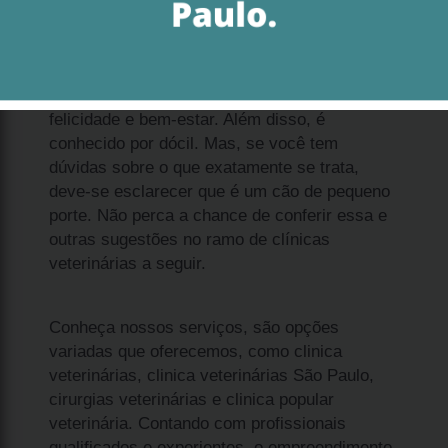
Ao analisar filhote spitz anão branco Cidade
Monções, é importante que você saiba que se
trata de uma solução que permite promover
felicidade e bem-estar. Além disso, é
conhecido por dócil. Mas, se você tem
dúvidas sobre o que exatamente se trata,
deve-se esclarecer que é um cão de pequeno
porte. Não perca a chance de conferir essa e
outras sugestões no ramo de clínicas
veterinárias a seguir.
Conheça nossos serviços, são opções
variadas que oferecemos, como clinica
veterinárias, clinica veterinárias São Paulo,
cirurgias veterinárias e clinica popular
veterinária. Contando com profissionais
qualificados e experientes, o empreendimento