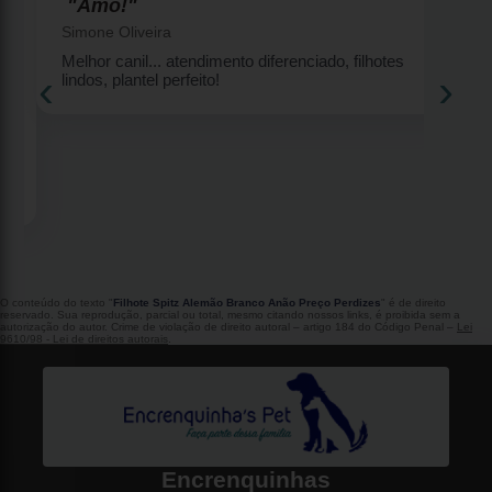
"Amo!"
Simone Oliveira
Melhor canil... atendimento diferenciado, filhotes
‹
›
lindos, plantel perfeito!
2
O conteúdo do texto "
Filhote Spitz Alemão Branco Anão Preço Perdizes
" é de direito
reservado. Sua reprodução, parcial ou total, mesmo citando nossos links, é proibida sem a
autorização do autor. Crime de violação de direito autoral – artigo 184 do Código Penal –
Lei
9610/98 - Lei de direitos autorais
.
Encrenquinhas