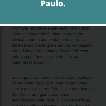
Ao analisar filhote spitz alemão branco anão
preço Perdizes, é importante que você saiba
que se trata de uma solução que permite
promover felicidade e bem-estar. Além disso,
é conhecido por dócil. Mas, se você tem
dúvidas sobre o que exatamente se trata,
deve-se esclarecer que é um cão de pequeno
porte. Não perca a chance de conferir essa e
outras sugestões no ramo de clínicas
veterinárias a seguir.
Saiba que a Encrenquinhas oferece a solução
no segmento de Clinica Veterinárias, como,
clinica popular veterinária, clinica veterinárias
São Paulo, cirurgias veterinárias,
dermatologia veterinária, clinica veterinárias,
clinica veterinaria dermatologia, entre outros