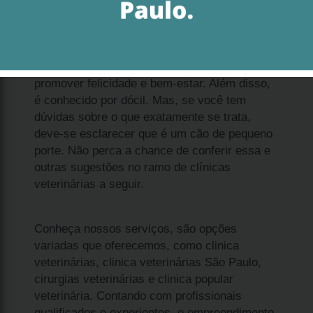
Ao analisar filhote spitz alemão anão filhote
valor Tamboré, é importante que você saiba
que se trata de uma solução que permite
promover felicidade e bem-estar. Além disso,
é conhecido por dócil. Mas, se você tem
dúvidas sobre o que exatamente se trata,
deve-se esclarecer que é um cão de pequeno
porte. Não perca a chance de conferir essa e
outras sugestões no ramo de clínicas
veterinárias a seguir.
Conheça nossos serviços, são opções
variadas que oferecemos, como clinica
veterinárias, clinica veterinárias São Paulo,
cirurgias veterinárias e clinica popular
veterinária. Contando com profissionais
qualificados e experientes, o empreendimento