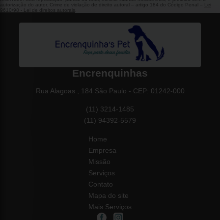
autorização do autor. Crime de violação de direito autoral – artigo 184 do Código Penal –
Lei
9610/98 - Lei de direitos autorais
.
Encrenquinhas
Rua Alagoas , 184 São Paulo - CEP: 01242-000
(11) 3214-1485
(11) 94392-5579
Home
Empresa
Missão
Serviços
Contato
Mapa do site
Mais Serviços