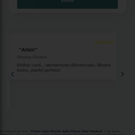
Enviar
☆☆☆☆☆
5
5
"Amo!"
Simone Oliveira
Melhor canil... atendimento diferenciado, filhotes
‹
›
lindos, plantel perfeito!
2
O conteúdo do texto "
Filhote Spitz Alemão Anão Filhote Valor Tamboré
" é de direito
reservado. Sua reprodução, parcial ou total, mesmo citando nossos links, é proibida sem a