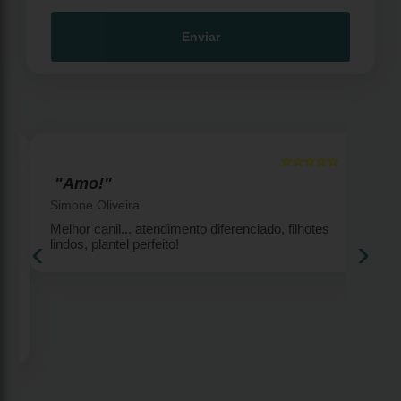
Enviar
☆☆☆☆☆
5
5
"Amo!"
Simone Oliveira
Melhor canil... atendimento diferenciado, filhotes
‹
›
lindos, plantel perfeito!
2