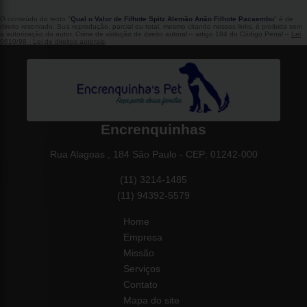
O conteúdo do texto "
Qual o Valor de Filhote Spitz Alemão Anão Filhote Pacaembu
" é de
direito reservado. Sua reprodução, parcial ou total, mesmo citando nossos links, é proibida sem
a autorização do autor. Crime de violação de direito autoral – artigo 184 do Código Penal –
Lei
9610/98 - Lei de direitos autorais
.
Encrenquinhas
Rua Alagoas , 184 São Paulo - CEP: 01242-000
(11) 3214-1485
(11) 94392-5579
Home
Empresa
Missão
Serviços
Contato
Mapa do site