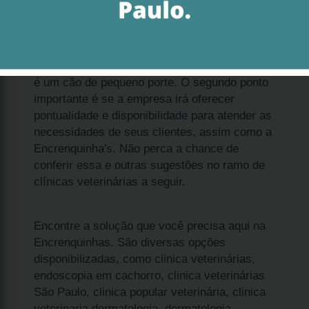
Sobre a solução qual o valor de filhote spitz
alemão anão filhote Pacaembu, enxergue dois
pontos importantes. O primeiro é entender que
é um cão de pequeno porte. O segundo ponto
importante é se a empresa irá oferecer
pontualidade e disponibilidade para atender as
necessidades de seus clientes, assim como a
Encrenquinha's. Não perca a chance de
conferir essa e outras sugestões no ramo de
clínicas veterinárias a seguir.
Encontre a solução que você precisa aqui na
Encrenquinhas. São diversas opções
disponibilizadas, como clinica veterinárias,
endoscopia em cachorro, clinica veterinárias
São Paulo, clinica popular veterinária, clinica
veterinaria dermatologia, dermatologia