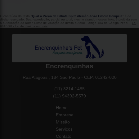
O conteúdo do texto "
Qual o Preço de Filhote Spitz Alemão Anão Filhote Pompéia
" é de
direito reservado. Sua reprodução, parcial ou total, mesmo citando nossos links, é proibida sem
a autorização do autor. Crime de violação de direito autoral – artigo 184 do Código Penal –
Lei
9610/98 - Lei de direitos autorais
.
Encrenquinhas
Rua Alagoas , 184 São Paulo - CEP: 01242-000
(11) 3214-1485
(11) 94392-5579
Home
Empresa
Missão
Serviços
Contato