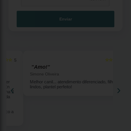
Enviar
☆☆☆☆☆
5
5
"Amo!"
Simone Oliveira
Melhor canil... atendimento diferenciado, filhotes
‹
›
lindos, plantel perfeito!
2