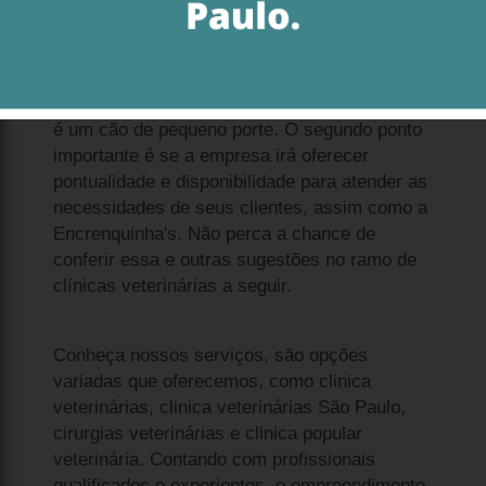
Sobre a solução qual o preço de filhote spitz
alemão anão filhote Pompéia, enxergue dois
pontos importantes. O primeiro é entender que
é um cão de pequeno porte. O segundo ponto
importante é se a empresa irá oferecer
pontualidade e disponibilidade para atender as
necessidades de seus clientes, assim como a
Encrenquinha's. Não perca a chance de
conferir essa e outras sugestões no ramo de
clínicas veterinárias a seguir.
Conheça nossos serviços, são opções
variadas que oferecemos, como clinica
veterinárias, clinica veterinárias São Paulo,
cirurgias veterinárias e clinica popular
veterinária. Contando com profissionais
qualificados e experientes, o empreendimento