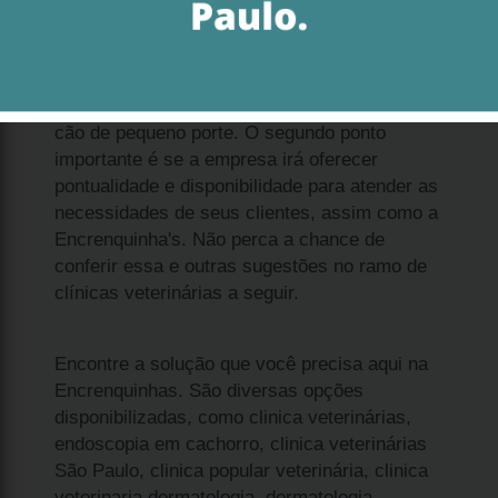
Sobre a solução filhote spitz alemão anão
filhote preço Perdizes, enxergue dois pontos
importantes. O primeiro é entender que é um
cão de pequeno porte. O segundo ponto
importante é se a empresa irá oferecer
pontualidade e disponibilidade para atender as
necessidades de seus clientes, assim como a
Encrenquinha's. Não perca a chance de
conferir essa e outras sugestões no ramo de
clínicas veterinárias a seguir.
Encontre a solução que você precisa aqui na
Encrenquinhas. São diversas opções
disponibilizadas, como clinica veterinárias,
endoscopia em cachorro, clinica veterinárias
São Paulo, clinica popular veterinária, clinica
veterinaria dermatologia, dermatologia