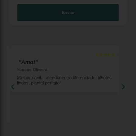
Enviar
☆☆☆☆☆
5
5
"Amo!"
Simone Oliveira
Melhor canil... atendimento diferenciado, filhotes
‹
›
lindos, plantel perfeito!
2