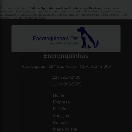
O conteúdo do texto "
Filhote Spitz Alemão Anão Filhote Preço Perdizes
" é de direito
reservado. Sua reprodução, parcial ou total, mesmo citando nossos links, é proibida sem a
autorização do autor. Crime de violação de direito autoral – artigo 184 do Código Penal –
Lei
9610/98 - Lei de direitos autorais
.
Encrenquinhas
Rua Alagoas , 184 São Paulo - CEP: 01242-000
(11) 3214-1485
(11) 94392-5579
Home
Empresa
Missão
Serviços
Contato
Mapa do site