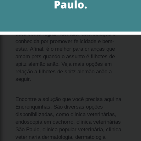
Se procura por qual o valor de filhote spitz
alemão branco anão Alphaville, considere
dócil como regra. Ademais, esta solução é
conhecida por promover felicidade e bem-
estar. Afinal, é o melhor para crianças que
amam pets quando o assunto é filhotes de
spitz alemão anão. Veja mais opções em
relação a filhotes de spitz alemão anão a
seguir.
Encontre a solução que você precisa aqui na
Encrenquinhas. São diversas opções
disponibilizadas, como clinica veterinárias,
endoscopia em cachorro, clinica veterinárias
São Paulo, clinica popular veterinária, clinica
veterinaria dermatologia, dermatologia