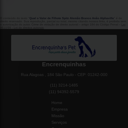
O conteúdo do texto "
Qual o Valor de Filhote Spitz Alemão Branco Anão Alphaville
" é de
direito reservado. Sua reprodução, parcial ou total, mesmo citando nossos links, é proibida sem
a autorização do autor. Crime de violação de direito autoral – artigo 184 do Código Penal –
Lei
9610/98 - Lei de direitos autorais
.
Encrenquinhas
Rua Alagoas , 184 São Paulo - CEP: 01242-000
(11) 3214-1485
(11) 94392-5579
Home
Empresa
Missão
Serviços