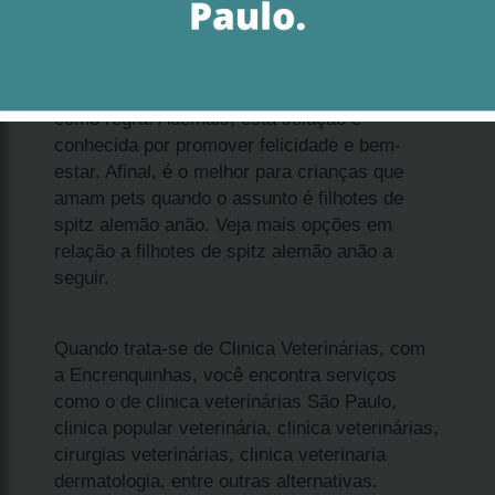
Se procura por qual o valor de filhote de anão
spitz alemão Consolação, considere dócil
como regra. Ademais, esta solução é
conhecida por promover felicidade e bem-
estar. Afinal, é o melhor para crianças que
amam pets quando o assunto é filhotes de
spitz alemão anão. Veja mais opções em
relação a filhotes de spitz alemão anão a
seguir.
Quando trata-se de Clinica Veterinárias, com
a Encrenquinhas, você encontra serviços
como o de clinica veterinárias São Paulo,
clinica popular veterinária, clinica veterinárias,
cirurgias veterinárias, clinica veterinaria
dermatologia, entre outras alternativas.