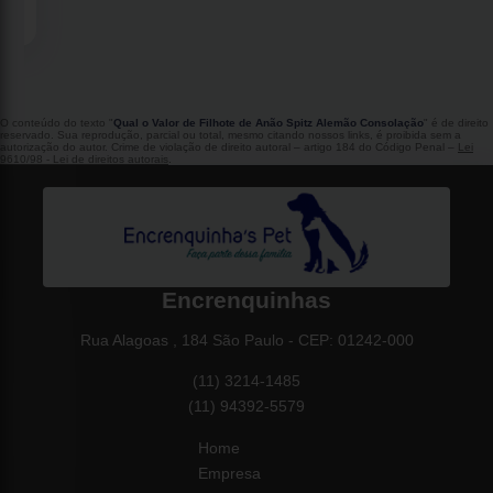
O conteúdo do texto "
Qual o Valor de Filhote de Anão Spitz Alemão Consolação
" é de direito
reservado. Sua reprodução, parcial ou total, mesmo citando nossos links, é proibida sem a
autorização do autor. Crime de violação de direito autoral – artigo 184 do Código Penal –
Lei
9610/98 - Lei de direitos autorais
.
Encrenquinhas
Rua Alagoas , 184 São Paulo - CEP: 01242-000
(11) 3214-1485
(11) 94392-5579
Home
Empresa