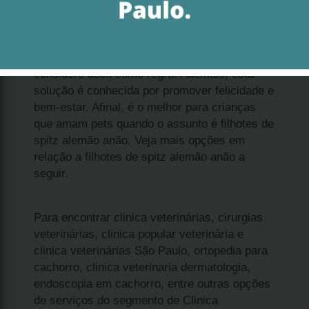
Se procura por qual o preço de cachorro
filhote de spitz alemão anão Pompéia,
considere dócil como regra. Ademais, esta
solução é conhecida por promover felicidade e
bem-estar. Afinal, é o melhor para crianças
que amam pets quando o assunto é filhotes de
spitz alemão anão. Veja mais opções em
relação a filhotes de spitz alemão anão a
seguir.
Para encontrar clinica veterinárias, cirurgias
veterinárias, clinica popular veterinária e
clinica veterinárias São Paulo, ortopedia para
cachorro, clinica veterinaria dermatologia,
endoscopia em cachorro, entre outras opções
de serviços do segmento de Clinica