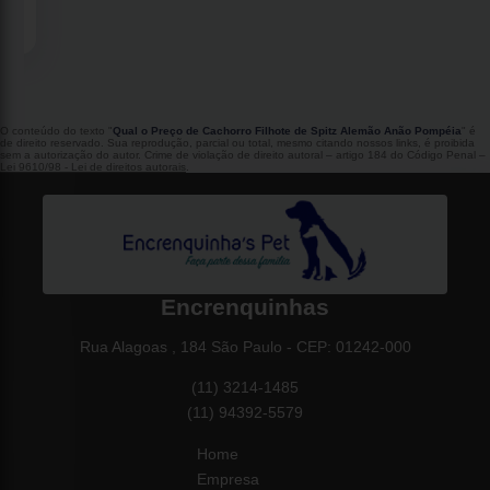
O conteúdo do texto "
Qual o Preço de Cachorro Filhote de Spitz Alemão Anão Pompéia
" é
de direito reservado. Sua reprodução, parcial ou total, mesmo citando nossos links, é proibida
sem a autorização do autor. Crime de violação de direito autoral – artigo 184 do Código Penal –
Lei 9610/98 - Lei de direitos autorais
.
Encrenquinhas
Rua Alagoas , 184 São Paulo - CEP: 01242-000
(11) 3214-1485
(11) 94392-5579
Home
Empresa