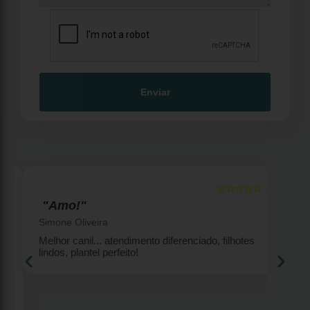
Enviar
☆☆☆☆☆
5
5
"Amo!"
Simone Oliveira
Melhor canil... atendimento diferenciado, filhotes
‹
›
lindos, plantel perfeito!
2