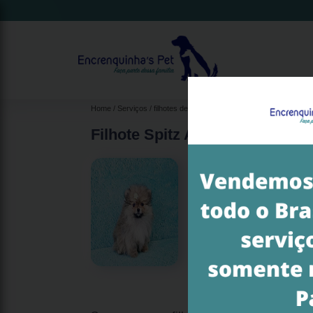
Home
Serviços
filhotes de spitz alemão anão
filhote spitz al
Filhote Spitz Anão Branco Jar