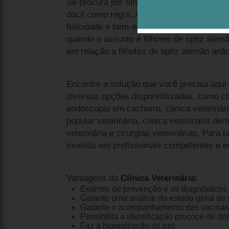
Se procura por filhote spitz anão branco J
dócil como regra. Ademais, esta solução 
felicidade e bem-estar. Afinal, é o melho
quando o assunto é filhotes de spitz alem
em relação a filhotes de spitz alemão anão
Encontre a solução que você precisa aqui
diversas opções disponibilizadas, como cli
endoscopia em cachorro, clinica veterinári
popular veterinária, clinica veterinaria de
veterinária e cirurgias veterinárias. Para
investiu em profissionais competentes e 
Vantagens da
Clínica Veterinária
:
Exames de prevenção e os diagnósticos 
Garante uma análise do estado geral de s
Garante o acompanhamento das vacinas
Possibilita a identificação precoce de do
Faz a higienização do pet;