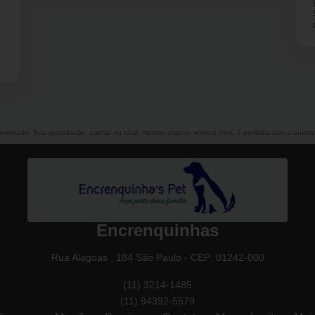
gatinha Madonna para o banho .. e senti que foi
super bem atendida pela Jane.. vou indicar
com certeza.
 reservado. Sua reprodução, parcial ou total, mesmo citando nossos links, é proibida sem a autori
Encrenquinhas
Rua Alagoas , 184 São Paulo - CEP: 01242-000
(11) 3214-1485
(11) 94392-5579
Empresa
Missão
Serviços
Contato
Mapa do site
Mai