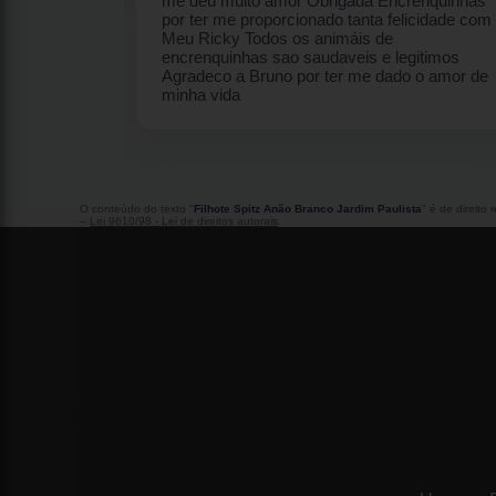
inhas por ter me
e com Meu Ricky
inhas sao
o a Bruno por ter
a
O conteúdo do texto "
Filhote Spitz Anão Branco Jardim Paulista
" é de direito
–
Lei 9610/98 - Lei de direitos autorais
.
Home