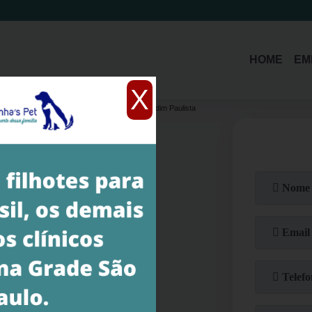
(11)
3214-1485
(11)
94392-5579
HOME
EM
X
emão branco anão
filhote spitz anão branco Jardim Paulista
dim Paulista