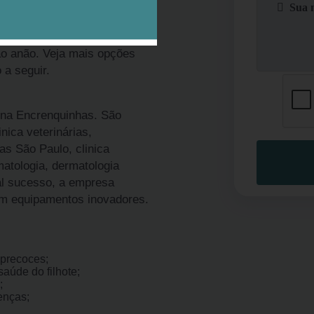
ardim Paulista, considere
é conhecida por promover
r para crianças que amam pets
ão anão. Veja mais opções
 a seguir.
 na Encrenquinhas. São
nica veterinárias,
as São Paulo, clinica
rmatologia, dermatologia
 tal sucesso, a empresa
em equipamentos inovadores.
precoces;
aúde do filhote;
;
enças;