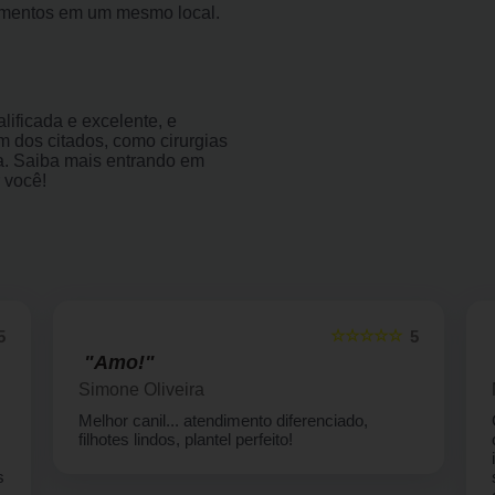
imentos em um mesmo local.
ificada e excelente, e
 dos citados, como cirurgias
gia. Saiba mais entrando em
 você!
☆☆
☆☆☆☆☆
5
5
"Vou indicar com certeza."
Marcia B de Andrade
Gostei muito do ambiente, bem limpo e
organizado, atendentes prontos pra qualquer
informação ,com muita boa vontade e
simpatia. Levei pela primeira vez minha