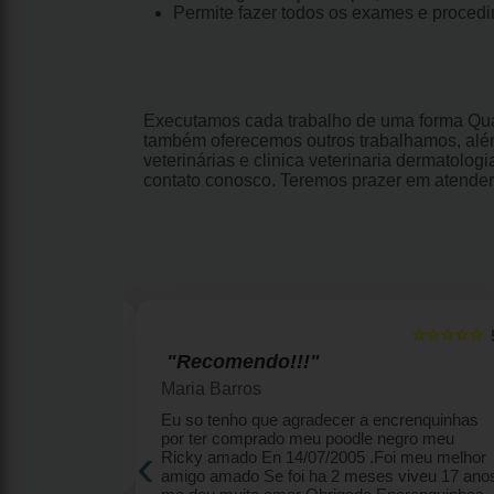
Permite fazer todos os exames e proced
Executamos cada trabalho de uma forma Qual
também oferecemos outros trabalhamos, além
veterinárias e clinica veterinaria dermatolo
contato conosco. Teremos prazer em atender
☆☆☆☆☆
☆☆☆
5
"Amo!"
Simone Oliveira
encrenquinhas por
Melhor canil... atendimento diferenciado,
‹
ro meu Ricky
filhotes lindos, plantel perfeito!
u melhor amigo
eu 17 anos me deu