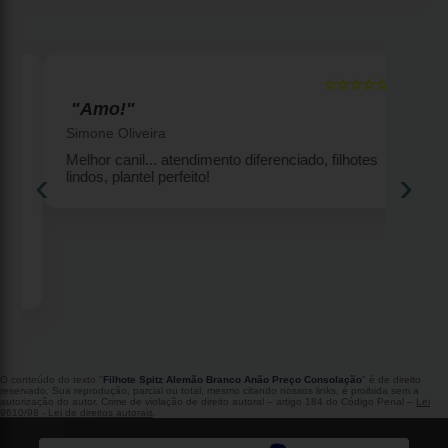
☆☆☆☆☆
5
5
"Amo!"
Simone Oliveira
Melhor canil... atendimento diferenciado, filhotes
‹
›
lindos, plantel perfeito!
2
O conteúdo do texto "
Filhote Spitz Alemão Branco Anão Preço Consolação
" é de direito
reservado. Sua reprodução, parcial ou total, mesmo citando nossos links, é proibida sem a
autorização do autor. Crime de violação de direito autoral – artigo 184 do Código Penal –
Lei
9610/98 - Lei de direitos autorais
.