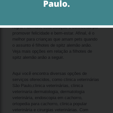
Se procura por filhote spitz alemão branco
anão preço Consolação, considere dócil como
regra. Ademais, esta solução é conhecida por
promover felicidade e bem-estar. Afinal, é o
melhor para crianças que amam pets quando
o assunto é filhotes de spitz alemão anão.
Veja mais opções em relação a filhotes de
spitz alemão anão a seguir.
Aqui você encontra diversas opções de
serviços oferecidos, como clinica veterinárias
São Paulo,clinica veterinárias, clinica
veterinaria dermatologia, dermatologia
veterinária, endoscopia em cachorro,
ortopedia para cachorro, clinica popular
veterinária e cirurgias veterinárias. Com