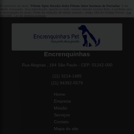
O conteúdo do texto "
Filhote Spitz Alemão Anão Filhote Valor Santana de Parnaíba
" é de
direito reservado. Sua reprodução, parcial ou total, mesmo citando nossos links, é proibida sem
a autorização do autor. Crime de violação de direito autoral – artigo 184 do Código Penal –
Lei
9610/98 - Lei de direitos autorais
.
Encrenquinhas
Rua Alagoas , 184 São Paulo - CEP: 01242-000
(11) 3214-1485
(11) 94392-5579
Home
Empresa
Missão
Serviços
Contato
Mapa do site