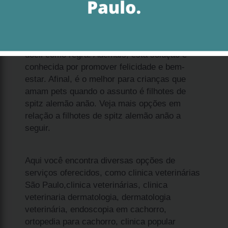
Se procura por filhote spitz alemão anão
filhote valor Santana de Parnaíba, considere
dócil como regra. Ademais, esta solução é
conhecida por promover felicidade e bem-
estar. Afinal, é o melhor para crianças que
amam pets quando o assunto é filhotes de
spitz alemão anão. Veja mais opções em
relação a filhotes de spitz alemão anão a
seguir.
Aqui você encontra diversas opções de
serviços oferecidos, como clinica veterinárias
São Paulo,clinica veterinárias, clinica
veterinaria dermatologia, dermatologia
veterinária, endoscopia em cachorro,
ortopedia para cachorro, clinica popular