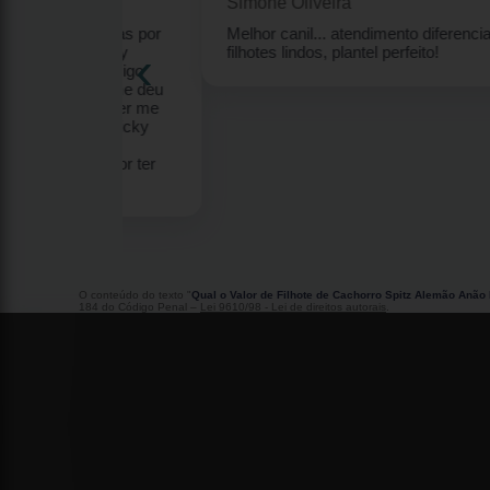
Simone Oliveira
enquinhas por
Melhor canil... atendimento diferenciado,
‹
eu Ricky
filhotes lindos, plantel perfeito!
lhor amigo
7 anos me deu
s por ter me
m Meu Ricky
s sao
runo por ter
O conteúdo do texto "
Qual o Valor de Filhote de Cachorro Spitz Alemão Anão 
184 do Código Penal –
Lei 9610/98 - Lei de direitos autorais
.