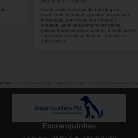
Marcia B de Andrade
Gostei muito do ambiente, bem limpo e
organizado, atendentes prontos pra qualquer
informação ,com muita boa vontade e
simpatia. Levei pela primeira vez minha
gatinha Madonna para o banho .. e senti que foi
super bem atendida pela Jane.. vou indicar
com certeza.
Berrini
" é de direito reservado. Sua reprodução, parcial ou total, mesmo citando nossos links, é p
Encrenquinhas
Rua Alagoas , 184 São Paulo - CEP: 01242-000