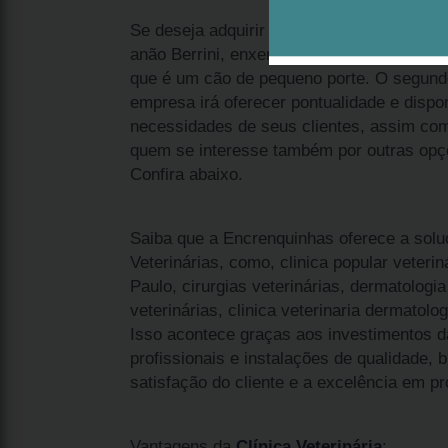
Se deseja adquirir qual o valor de filhote 
anão Berrini, enxergue dois pontos import
que é um cão de pequeno porte. O segundo
empresa irá oferecer pontualidade e dispon
necessidades de seus clientes, assim co
quem se interesse também por outras opçõe
Confira abaixo.
Saiba que a Encrenquinhas oferece a solu
Veterinárias, como, clinica popular veteriná
Paulo, cirurgias veterinárias, dermatologia 
veterinárias, clinica veterinaria dermatolog
Isso acontece graças aos investimentos 
profissionais e instalações de qualidade,
satisfação do cliente e a excelência em pr
Vantagens da
Clínica Veterinária
: