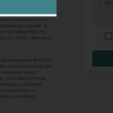
de cachorro spitz alemão
antes. O primeiro é entender
 ponto importante é se a
ibilidade para atender as
mo a Encrenquinha's. Há
s de clínicas veterinárias.
ção no segmento de Clinica
ria, clinica veterinárias São
veterinária, clinica
ia, entre outros serviços.
da empresa com ótimos
 buscando sempre a
odutos e trabalhos.