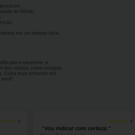
precoces;
aúde do filhote;
;
enças;
imentos em um mesmo local.
ificada e excelente, e
 dos citados, como cirurgias
gia. Saiba mais entrando em
 você!
☆☆☆☆☆
5
5
"Vou indicar com certeza."