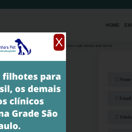
(11)
3214-1485
(11)
94392-5579
HOME
EM
X
 alemão anão preto
qual o valor de filhote de cachorro spitz alemão anão Berrini
chorro Spitz Alemão