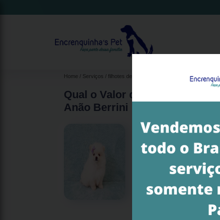
Home
Serviços
filhotes de spitz alemão anão
filhote de spitz
Qual o Valor de Filhote de Ca
Anão Berrini