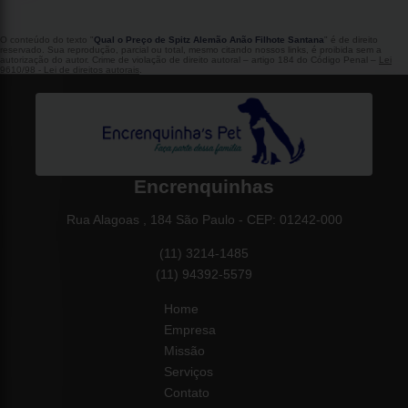
O conteúdo do texto "
Qual o Preço de Spitz Alemão Anão Filhote Santana
" é de direito
reservado. Sua reprodução, parcial ou total, mesmo citando nossos links, é proibida sem a
autorização do autor. Crime de violação de direito autoral – artigo 184 do Código Penal –
Lei
9610/98 - Lei de direitos autorais
.
Encrenquinhas
Rua Alagoas , 184 São Paulo - CEP: 01242-000
(11) 3214-1485
(11) 94392-5579
Home
Empresa
Missão
Serviços
Contato