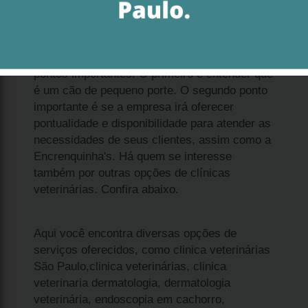
Se deseja adquirir qual o preço de spitz
alemão anão filhote Santana, enxergue dois
pontos importantes. O primeiro é entender que
é um cão de pequeno porte. O segundo ponto
importante é se a empresa irá oferecer
pontualidade e disponibilidade para atender as
necessidades de seus clientes, assim como a
Encrenquinha's. Há quem se interesse
também por outras opções de clínicas
veterinárias. Confira abaixo.
Aqui você encontra diversas opções de
serviços oferecidos, como clinica veterinárias
São Paulo,clinica veterinárias, clinica
veterinaria dermatologia, dermatologia
veterinária, endoscopia em cachorro,