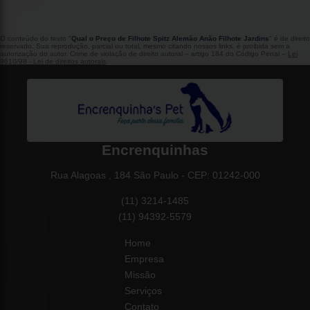
O conteúdo do texto "
Qual o Preço de Filhote Spitz Alemão Anão Filhote Jardins
" é de direito
reservado. Sua reprodução, parcial ou total, mesmo citando nossos links, é proibida sem a
autorização do autor. Crime de violação de direito autoral – artigo 184 do Código Penal –
Lei
9610/98 - Lei de direitos autorais
.
Encrenquinhas
Rua Alagoas , 184 São Paulo - CEP: 01242-000
(11) 3214-1485
(11) 94392-5579
Home
Empresa
Missão
Serviços
Contato