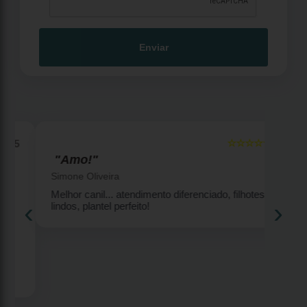
Enviar
☆☆☆☆☆
5
5
"Amo!"
Simone Oliveira
Melhor canil... atendimento diferenciado, filhotes
‹
›
lindos, plantel perfeito!
2