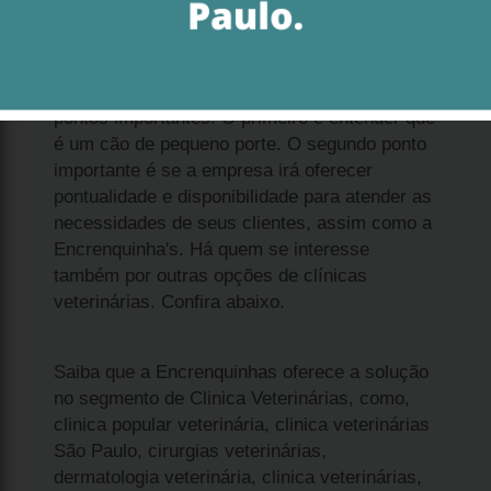
Se deseja adquirir qual o preço de filhote spitz
alemão anão filhote Jardins, enxergue dois
pontos importantes. O primeiro é entender que
é um cão de pequeno porte. O segundo ponto
importante é se a empresa irá oferecer
pontualidade e disponibilidade para atender as
necessidades de seus clientes, assim como a
Encrenquinha's. Há quem se interesse
também por outras opções de clínicas
veterinárias. Confira abaixo.
Saiba que a Encrenquinhas oferece a solução
no segmento de Clinica Veterinárias, como,
clinica popular veterinária, clinica veterinárias
São Paulo, cirurgias veterinárias,
dermatologia veterinária, clinica veterinárias,