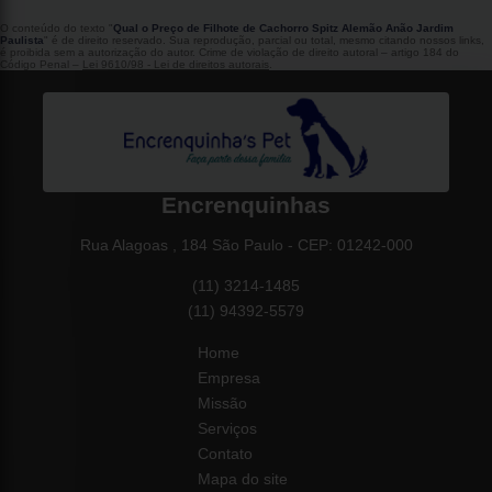
O conteúdo do texto "
Qual o Preço de Filhote de Cachorro Spitz Alemão Anão Jardim
Paulista
" é de direito reservado. Sua reprodução, parcial ou total, mesmo citando nossos links,
é proibida sem a autorização do autor. Crime de violação de direito autoral – artigo 184 do
Código Penal –
Lei 9610/98 - Lei de direitos autorais
.
Encrenquinhas
Rua Alagoas , 184 São Paulo - CEP: 01242-000
(11) 3214-1485
(11) 94392-5579
Home
Empresa
Missão
Serviços
Contato
Mapa do site