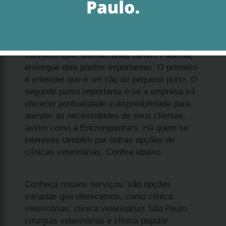
Se deseja adquirir qual o preço de filhote de
cachorro spitz alemão anão Jardim Paulista,
enxergue dois pontos importantes. O primeiro
é entender que é um cão de pequeno porte. O
segundo ponto importante é se a empresa irá
oferecer pontualidade e disponibilidade para
atender as necessidades de seus clientes,
assim como a Encrenquinha's. Há quem se
interesse também por outras opções de
clínicas veterinárias. Confira abaixo.
Conheça nossos serviços, são opções
variadas que oferecemos, como clinica
veterinárias, clinica veterinárias São Paulo,
cirurgias veterinárias e clinica popular