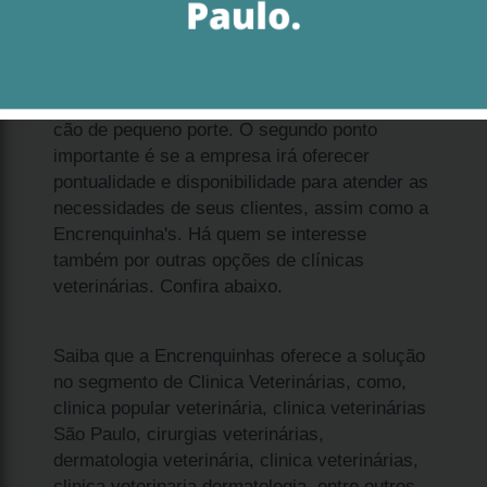
Se deseja adquirir filhote de spitz alemão anão
valor Berrini, enxergue dois pontos
importantes. O primeiro é entender que é um
cão de pequeno porte. O segundo ponto
importante é se a empresa irá oferecer
pontualidade e disponibilidade para atender as
necessidades de seus clientes, assim como a
Encrenquinha's. Há quem se interesse
também por outras opções de clínicas
veterinárias. Confira abaixo.
Saiba que a Encrenquinhas oferece a solução
no segmento de Clinica Veterinárias, como,
clinica popular veterinária, clinica veterinárias
São Paulo, cirurgias veterinárias,
dermatologia veterinária, clinica veterinárias,
clinica veterinaria dermatologia, entre outros