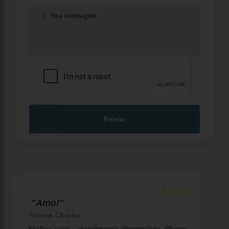
Enviar
☆☆☆☆☆
5
5
"Amo!"
Simone Oliveira
Melhor canil... atendimento diferenciado, filhotes