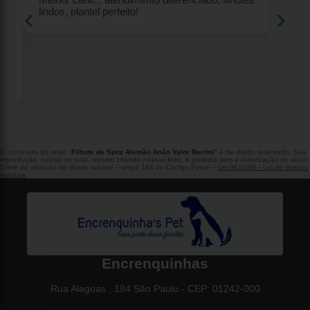
‹
›
lindos, plantel perfeito!
2
O conteúdo do texto "
Filhote de Spitz Alemão Anão Valor Berrini
" é de direito reservado. Sua
reprodução, parcial ou total, mesmo citando nossos links, é proibida sem a autorização do autor.
Crime de violação de direito autoral – artigo 184 do Código Penal –
Lei 9610/98 - Lei de direitos
autorais
.
Encrenquinhas
Rua Alagoas , 184 São Paulo - CEP: 01242-000