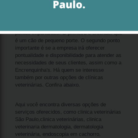
Se deseja adquirir filhote de cachorro spitz
alemão anão Jardim América, enxergue dois
pontos importantes. O primeiro é entender que
é um cão de pequeno porte. O segundo ponto
importante é se a empresa irá oferecer
pontualidade e disponibilidade para atender as
necessidades de seus clientes, assim como a
Encrenquinha's. Há quem se interesse
também por outras opções de clínicas
veterinárias. Confira abaixo.
Aqui você encontra diversas opções de
serviços oferecidos, como clinica veterinárias
São Paulo,clinica veterinárias, clinica
veterinaria dermatologia, dermatologia
veterinária, endoscopia em cachorro,