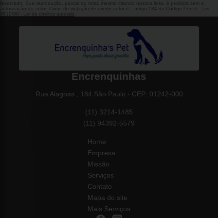
reservado. Sua reprodução, parcial ou total, mesmo citando nossos links, é proibida sem a
autorização do autor. Crime de violação de direito autoral – artigo 184 do Código Penal –
Lei
9610/98 - Lei de direitos autorais
.
Encrenquinhas
Rua Alagoas , 184 São Paulo - CEP: 01242-000
(11) 3214-1485
(11) 94392-5579
Home
Empresa
Missão
Serviços
Contato
Mapa do site
Mais Serviços