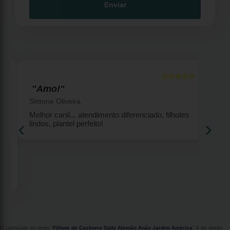
Enviar
☆☆☆☆☆
5
5
"Amo!"
Simone Oliveira
Melhor canil... atendimento diferenciado, filhotes
‹
›
lindos, plantel perfeito!
2
O conteúdo do texto "
Filhote de Cachorro Spitz Alemão Anão Jardim América
" é de direito