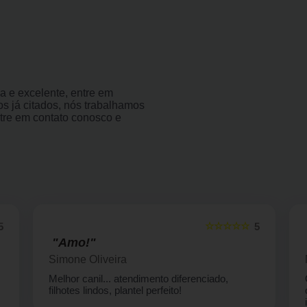
a e excelente, entre em
os já citados, nós trabalhamos
tre em contato conosco e
☆☆☆☆☆
5
5
"Vou indicar com certeza."
Marcia B de Andrade
Gostei muito do ambiente, bem limpo e
organizado, atendentes prontos pra qualquer
informação ,com muita boa vontade e