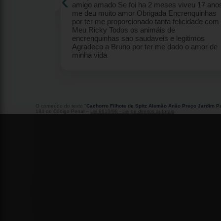
7 anos me deu
s por ter me
m Meu Ricky
s sao
runo por ter
O conteúdo do texto "
Cachorro Filhote de Spitz Alemão Anão Preço Jardim Pa
184 do Código Penal –
Lei 9610/98 - Lei de direitos autorais
.