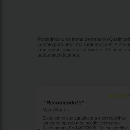
Possuímos uma forma de trabalho Qualificad
contato para obter mais informações. Além d
com endoscopia em cachorro e . Por isso, en
saiba mais detalhes.
☆☆☆☆☆
☆☆☆☆☆
5
"Amo!"
Simone Oliveira
enquinhas por
Melhor canil... atendimento diferenciado,
‹
eu Ricky
filhotes lindos, plantel perfeito!
lhor amigo