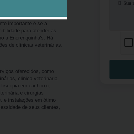
itz alemão anão preço Jardim
s. O primeiro é entender que
to importante é se a
ibilidade para atender as
mo a Encrenquinha's. Há
s de clínicas veterinárias.
rviços oferecidos, como
inárias, clinica veterinaria
ndoscopia em cachorro,
terinária e cirurgias
, e instalações em ótimo
essidade de seus clientes,