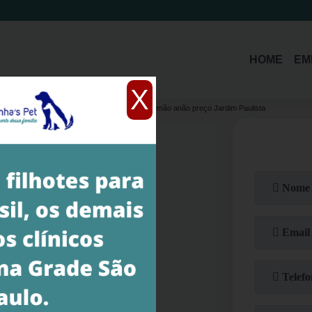
(11)
3214-1485
(11)
94392-5579
HOME
EM
X
 alemão anão preto
cachorro filhote de spitz alemão anão preço Jardim Paulista
emão Anão Preço