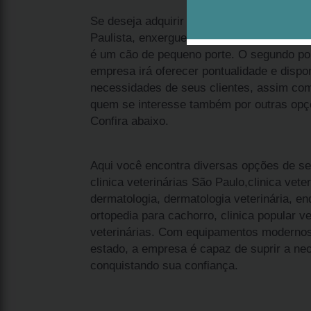
Se deseja adquirir cachorro filhote de sp
Paulista, enxergue dois pontos importante
é um cão de pequeno porte. O segundo pon
empresa irá oferecer pontualidade e dispon
necessidades de seus clientes, assim co
quem se interesse também por outras opçõe
Confira abaixo.
Aqui você encontra diversas opções de se
clinica veterinárias São Paulo,clinica veter
dermatologia, dermatologia veterinária, e
ortopedia para cachorro, clinica popular ve
veterinárias. Com equipamentos modernos
estado, a empresa é capaz de suprir a nec
conquistando sua confiança.