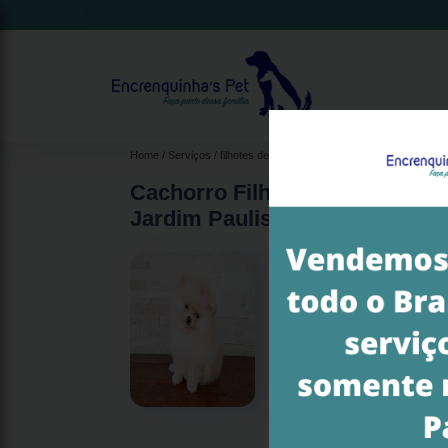
Home
Serviços
filhotes de spitz alemão anão
filhote de spitz
Cachorro Filhote de Spitz Al
Jardim Paulista