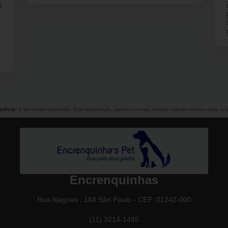
simpatia. Levei pela primeira vez minha
gatinha Madonna para o banho .. e senti que foi
super bem atendida pela Jane.. vou indicar
com certeza.
ulista
" é de direito reservado. Sua reprodução, parcial ou total, mesmo citando nossos links, é p
Encrenquinhas
Rua Alagoas , 184 São Paulo - CEP: 01242-000
(11) 3214-1485
(11) 94392-5579