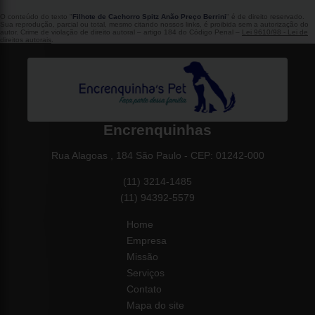
O conteúdo do texto "
Filhote de Cachorro Spitz Anão Preço Berrini
" é de direito reservado.
Sua reprodução, parcial ou total, mesmo citando nossos links, é proibida sem a autorização do
autor. Crime de violação de direito autoral – artigo 184 do Código Penal –
Lei 9610/98 - Lei de
direitos autorais
.
Encrenquinhas
Rua Alagoas , 184 São Paulo - CEP: 01242-000
(11) 3214-1485
(11) 94392-5579
Home
Empresa
Missão
Serviços
Contato
Mapa do site