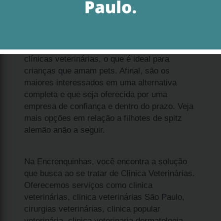
Se deseja adquirir filhote de cachorro spitz
anão preço Berrini, a Encrenquinha's oferece
as melhores soluções no segmento de
clínicas veterinárias, o que é ideal para
crianças que amam pets. Afinal, são os
maiores interessados em uma alternativa
completa e que seja oferecida por uma
empresa de confiança e dentro do prazo. Veja
mais opções em relação a filhotes de spitz
alemão anão a seguir.
Na Encrenquinhas, você encontra a solução
que busca ao se tratar de Clinica Veterinárias.
Oferecemos serviços como clinica
veterinárias, clinica veterinárias São Paulo,
cirurgias veterinárias, clinica popular
veterinária, clinica veterinaria dermatologia,