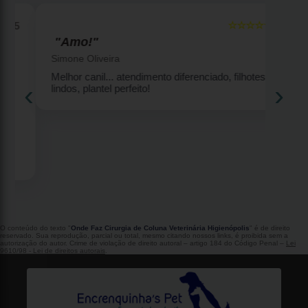
☆☆☆☆☆
5
5
"Amo!"
Simone Oliveira
Melhor canil... atendimento diferenciado, filhotes
‹
›
lindos, plantel perfeito!
2
O conteúdo do texto "
Onde Faz Cirurgia de Coluna Veterinária Higienópolis
" é de direito
reservado. Sua reprodução, parcial ou total, mesmo citando nossos links, é proibida sem a
autorização do autor. Crime de violação de direito autoral – artigo 184 do Código Penal –
Lei
9610/98 - Lei de direitos autorais
.