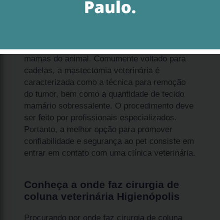
A onde faz cirurgia de coluna veterinária
Higienópolis é o tratamento mais recorrente
para retirada de tumores que acometem as
mamas do animal. Comumente voltado para
cadelas, a mastectomia veterinária é
caracterizada como a técnica para remoção
do tumor, bem como a quantidade de tecido
mamário sobressalente. O procedimento deve
ser feito por profissionais especializados.
Portanto, a melhor opção para promover
confiabilidade e segurança ao pet consiste em
entrar em contato com uma clínica veterinária.
Conheça a onde faz cirurgia de
coluna veterinária Higienópolis
Procurando por onde faz cirurgia de coluna