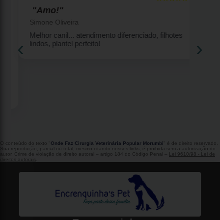
"Amo!"
Simone Oliveira
Melhor canil... atendimento diferenciado, filhotes
‹
›
lindos, plantel perfeito!
2
O conteúdo do texto "
Onde Faz Cirurgia Veterinária Popular Morumbi
" é de direito reservado.
Sua reprodução, parcial ou total, mesmo citando nossos links, é proibida sem a autorização do
autor. Crime de violação de direito autoral – artigo 184 do Código Penal –
Lei 9610/98 - Lei de
direitos autorais
.