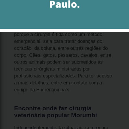
A onde faz cirurgia veterinária popular
Morumbi é um procedimento realizado depois
de uma série de exames diagnósticos. Isso
porque a cirurgia é tida como um método
emergencial, seja para tratar doenças do
coração, da coluna, entre outras regiões do
corpo. Cães, gatos, pássaros, cavalos, entre
outros animais podem ser submetidos às
técnicas cirúrgicas ministradas por
profissionais especializados. Para ter acesso
a mais detalhes, entre em contato com a
equipe da Encrenquinha’s.
Encontre onde faz cirurgia
veterinária popular Morumbi
Independentemente da situação, se procura