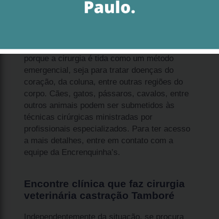
A clínica que faz cirurgia veterinária castração
Tamboré é um procedimento realizado depois
de uma série de exames diagnósticos. Isso
porque a cirurgia é tida como um método
emergencial, seja para tratar doenças do
coração, da coluna, entre outras regiões do
corpo. Cães, gatos, pássaros, cavalos, entre
outros animais podem ser submetidos às
técnicas cirúrgicas ministradas por
profissionais especializados. Para ter acesso
a mais detalhes, entre em contato com a
equipe da Encrenquinha’s.
Encontre clínica que faz cirurgia
veterinária castração Tamboré
Independentemente da situação, se procura