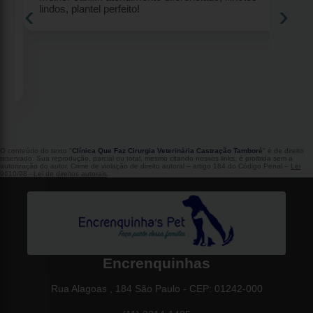
‹
›
lindos, plantel perfeito!
2
O conteúdo do texto "
Clínica Que Faz Cirurgia Veterinária Castração Tamboré
" é de direito
reservado. Sua reprodução, parcial ou total, mesmo citando nossos links, é proibida sem a
autorização do autor. Crime de violação de direito autoral – artigo 184 do Código Penal –
Lei
9610/98 - Lei de direitos autorais
.
Encrenquinhas
Rua Alagoas , 184 São Paulo - CEP: 01242-000