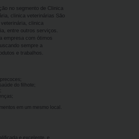
ção no segmento de Clinica
ria, clinica veterinárias São
veterinária, clinica
ia, entre outros serviços.
da empresa com ótimos
 buscando sempre a
odutos e trabalhos.
precoces;
aúde do filhote;
;
enças;
imentos em um mesmo local.
ificada e excelente, e