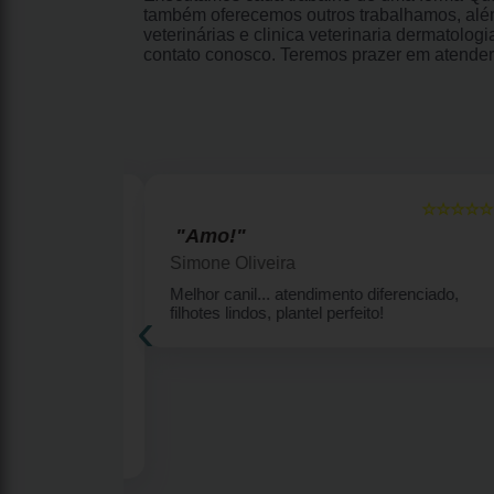
também oferecemos outros trabalhamos, além
veterinárias e clinica veterinaria dermatolo
contato conosco. Teremos prazer em atender
☆☆☆☆☆
☆☆☆☆☆
5
"Amo!"
Simone Oliveira
enquinhas por
Melhor canil... atendimento diferenciado,
‹
eu Ricky
filhotes lindos, plantel perfeito!
lhor amigo
7 anos me deu
s por ter me
m Meu Ricky
s sao
runo por ter