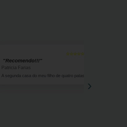
☆☆☆☆☆
5
"Recomendo!!!"
" Bom a
Patricia Farias
Solange F
A segunda casa do meu filho de quatro patas
Há 4 anos a
›
cachorrinha 
atendimento