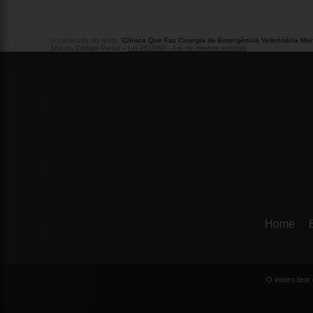
O conteúdo do texto "
Clínica Que Faz Cirurgia de Emergência Veterinária Mo
184 do Código Penal –
Lei 9610/98 - Lei de direitos autorais
.
Home
O inteiro teo