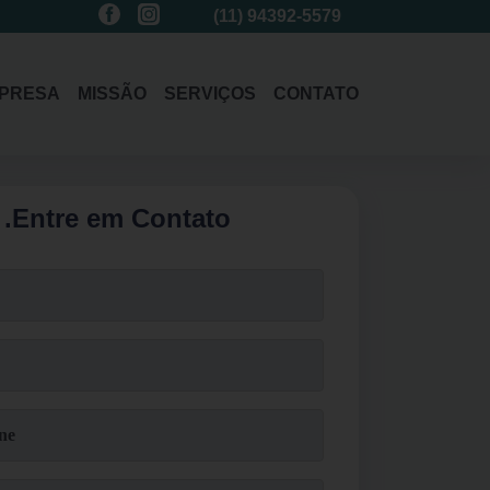
(11)
3214-1485
(11)
94392-5579
(11)
3214-1
PRESA
MISSÃO
SERVIÇOS
CONTATO
.
Entre em Contato