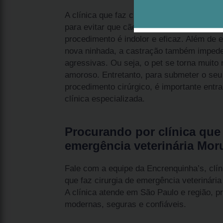
A clínica que faz cirurgia de emergência v
para evitar que cães e gatos machos cont
procedimento é indolor e eficaz. Além de 
nova ninhada, a castração também impede
agressivas. Ou seja, o pet se torna muito 
amoroso. Entretanto, para submeter o seu
procedimento cirúrgico, é importante ent
clínica especializada.
Procurando por clínica que 
emergência veterinária Mo
Fale com a equipe da Encrenquinha’s, clín
que faz cirurgia de emergência veterinári
A clínica atende em São Paulo e região, 
modernas, seguras e confiáveis.