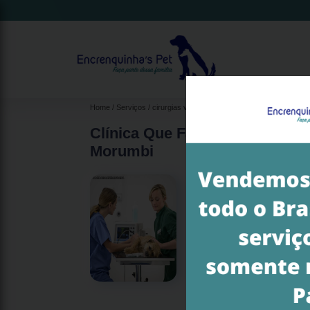
Home
Serviços
cirurgias veterinárias
cirurgia veterinária cas
Clínica Que Faz Cirurgia de Em
Morumbi