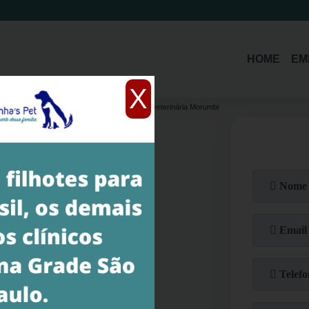
HOME
EM
X
tração
clínica que faz cirurgia de emergência veterinária Morumbi
ergência Veterinária