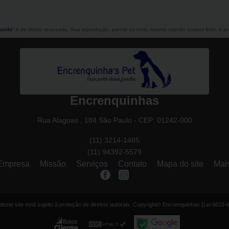
rumbi
" é de direito reservado. Sua reprodução, parcial ou total, mesmo citando nossos links, é pr
Encrenquinhas
Rua Alagoas , 184 São Paulo - CEP: 01242-000
(11) 3214-1485
(11) 94392-5579
Empresa
Missão
Serviços
Contato
Mapa do site
Mai
r deste site está sujeito à proteção de direitos autorais. Copyright© Encrenquinhas (Lei 9610 