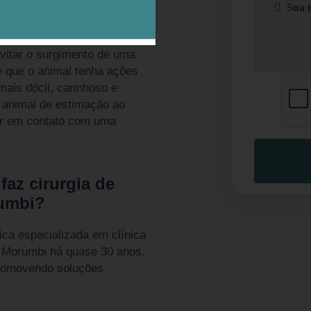
eterinária Morumbi é ideal
inuem a procriar. O
evitar o surgimento de uma
 que o animal tenha ações
mais dócil, carinhoso e
 animal de estimação ao
rar em contato com uma
faz cirurgia de
rumbi?
ica especializada em clínica
a Morumbi há quase 30 anos.
promovendo soluções