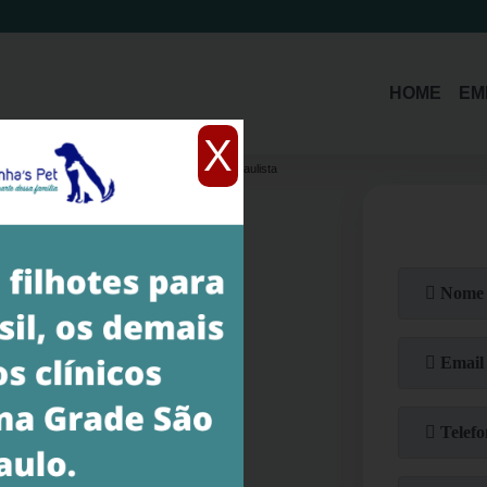
HOME
EM
X
tração
cirurgia veterinária ortopédica Jardim Paulista
a Jardim Paulista