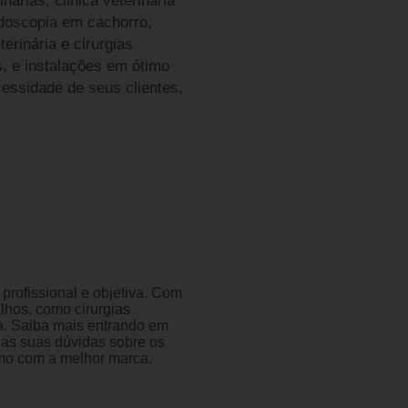
inárias, clinica veterinaria
ndoscopia em cachorro,
terinária e cirurgias
, e instalações em ótimo
essidade de seus clientes,
rofissional e objetiva. Com
alhos, como cirurgias
gia. Saiba mais entrando em
as suas dúvidas sobre os
amo com a melhor marca.