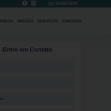
(11)
3214-1485
(11)
94392-5579
(11)
3214-1
PRESA
MISSÃO
SERVIÇOS
CONTATO
.
Entre em Contato