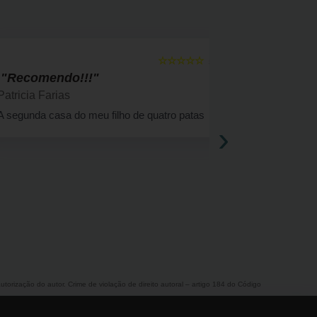
☆☆☆☆☆
5
"Recomendo!!!"
" Bom a
Patricia Farias
Solange F
A segunda casa do meu filho de quatro patas
Há 4 anos a
›
cachorrinha 
atendimento
utorização do autor. Crime de violação de direito autoral – artigo 184 do Código