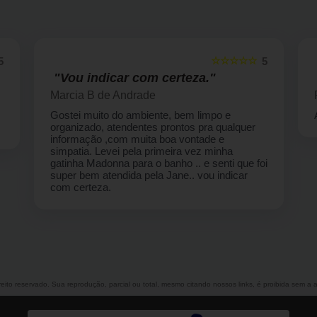
☆☆☆☆☆
5
5
"Vou indicar com certeza."
Marcia B de Andrade
Gostei muito do ambiente, bem limpo e
organizado, atendentes prontos pra qualquer
informação ,com muita boa vontade e
simpatia. Levei pela primeira vez minha
gatinha Madonna para o banho .. e senti que foi
super bem atendida pela Jane.. vou indicar
com certeza.
ireito reservado. Sua reprodução, parcial ou total, mesmo citando nossos links, é proibida sem a a