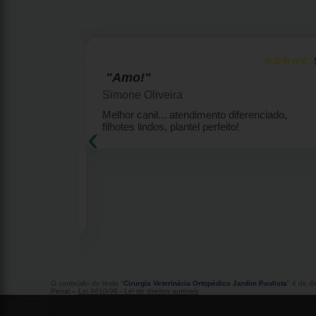
☆☆☆☆☆
☆☆☆☆☆
5
"Amo!"
Simone Oliveira
enquinhas por
Melhor canil... atendimento diferenciado,
‹
eu Ricky
filhotes lindos, plantel perfeito!
lhor amigo
7 anos me deu
s por ter me
m Meu Ricky
s sao
runo por ter
O conteúdo do texto "
Cirurgia Veterinária Ortopédica Jardim Paulista
" é de d
Penal –
Lei 9610/98 - Lei de direitos autorais
.