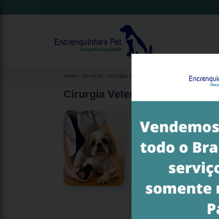
Home
Serviços
cirurgias veterinárias
cirurgia veterinária cas
Cirurgia Veterinária Ortopédic