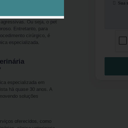
ulista é ideal para evitar que
. O procedimento é indolor e
a nova ninhada, a castração
agressivas. Ou seja, o pet
oroso. Entretanto, para
ocedimento cirúrgico, é
ica especializada.
erinária
?
nica especializada em
lista há quase 30 anos. A
omovendo soluções
rviços oferecidos, como