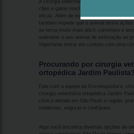
A cirurgia veterinária ortopédica Jardim Pa
cães e gatos machos continuem a procriar
eficaz. Além de evitar o surgimento de um
também impede que o animal tenha ações 
se torna muito mais dócil, carinhoso e am
submeter o seu animal de estimação ao pr
importante entrar em contato com uma clín
Procurando por cirurgia vet
ortopédica Jardim Paulista
Fale com a equipe da Encrenquinha’s, clí
cirurgia veterinária ortopédica Jardim Pau
clínica atende em São Paulo e região, pr
modernas, seguras e confiáveis.
Aqui você encontra diversas opções de se