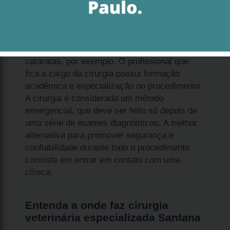
A onde faz cirurgia veterinária especializada
Santana é o tratamento para problemas que
acometem os olhos dos animais, como
cataratas, por exemplo. O profissional que
fica a cargo da cirurgia possui formação
acadêmica e especialização no procedimento.
A cirurgia é considerada um método
emergencial, que deve ser feito só depois de
uma série de exames diagnósticos. A melhor
alternativa para promover segurança e
confiabilidade durante todo o procedimento
consiste em entrar em contato com uma
clínica.
Entenda a onde faz cirurgia
veterinária especializada Santana