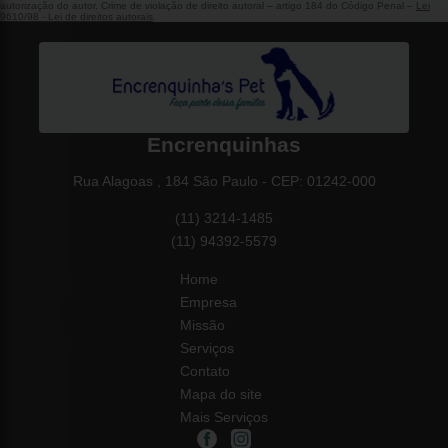
autorização do autor. Crime de violação de direito autoral – artigo 184 do Código Penal –
Lei
9610/98 - Lei de direitos autorais
.
Encrenquinhas
Rua Alagoas , 184 São Paulo - CEP: 01242-000
(11) 3214-1485
(11) 94392-5579
Home
Empresa
Missão
Serviços
Contato
Mapa do site
Mais Serviços