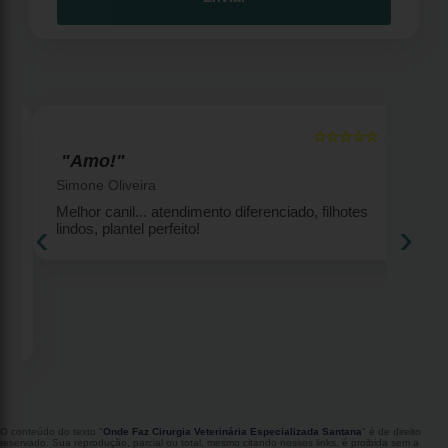
☆☆☆☆☆
5
5
"Amo!"
Simone Oliveira
Melhor canil... atendimento diferenciado, filhotes
‹
›
lindos, plantel perfeito!
2
O conteúdo do texto "
Onde Faz Cirurgia Veterinária Especializada Santana
" é de direito
reservado. Sua reprodução, parcial ou total, mesmo citando nossos links, é proibida sem a