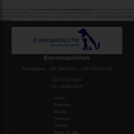
O conteúdo do texto "
Cirurgia Veterinária Especializada Santana
" é de direito reservado. Sua
reprodução, parcial ou total, mesmo citando nossos links, é proibida sem a autorização do autor.
Crime de violação de direito autoral – artigo 184 do Código Penal –
Lei 9610/98 - Lei de direitos
autorais
.
Encrenquinhas
Rua Alagoas , 184 São Paulo - CEP: 01242-000
(11) 3214-1485
(11) 94392-5579
Home
Empresa
Missão
Serviços
Contato
Mapa do site