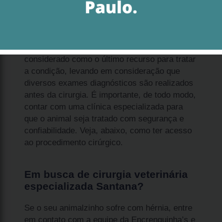
A cirurgia veterinária especializada Santana é
voltada para corrigir problemas que acometem
a coluna do pet. O procedimento cirúrgico é
considerado como o último recurso para tratar
a condição, levando em consideração que
diversos exames diagnósticos são realizados
antes da cirurgia. É importante, de todo modo,
contar com uma clínica especializada para
que o animal seja tratado com segurança e
confiabilidade. Veja, abaixo, como ter acesso
ao procedimento cirúrgico.
Em busca de cirurgia veterinária
especializada Santana?
Se o seu animalzinho sofre com hérnia, entre
em contato com a equipe da Encrenquinha’s e