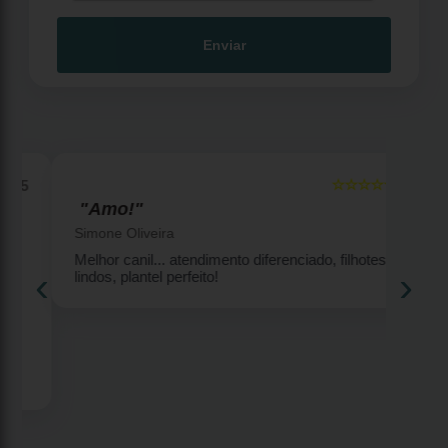
Enviar
☆☆☆☆☆
5
5
"Amo!"
Simone Oliveira
Melhor canil... atendimento diferenciado, filhotes
‹
›
lindos, plantel perfeito!
2