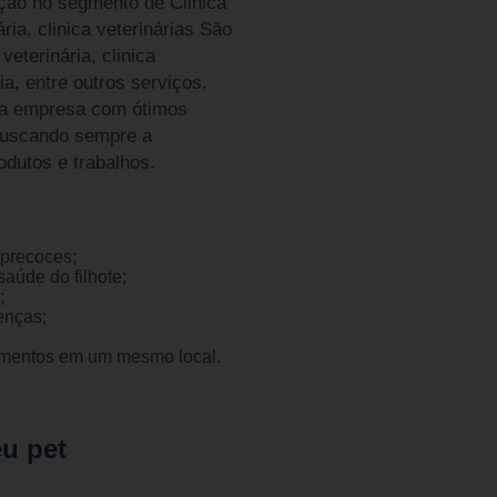
ção no segmento de Clinica
ria, clinica veterinárias São
veterinária, clinica
ia, entre outros serviços.
da empresa com ótimos
 buscando sempre a
odutos e trabalhos.
precoces;
aúde do filhote;
;
enças;
imentos em um mesmo local.
eu pet