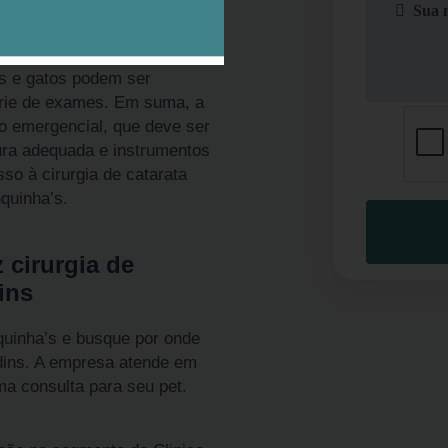
ária Jardins tem como
 a visão, promovendo mais
es e gatos podem ser
rie de exames. Em suma, a
o emergencial, que deve ser
tura adequada e instrumentos
so à cirurgia de catarata
quinha’s.
 cirurgia de
ins
quinha’s e busque por onde
rdins. A empresa atende em
a consulta para seu pet.