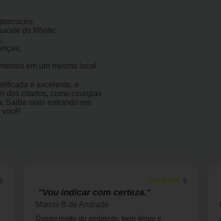
precoces;
aúde do filhote;
;
enças;
imentos em um mesmo local.
ificada e excelente, e
 dos citados, como cirurgias
gia. Saiba mais entrando em
 você!
☆☆☆☆☆
5
5
"Vou indicar com certeza."
Marcia B de Andrade
Gostei muito do ambiente, bem limpo e