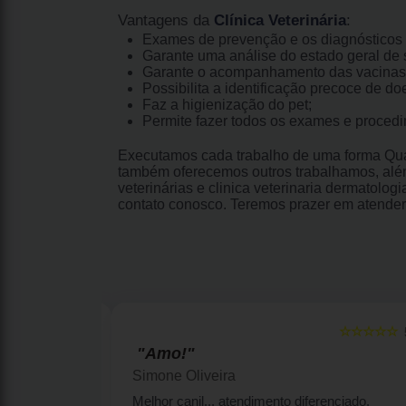
Vantagens da
Clínica Veterinária
:
Exames de prevenção e os diagnósticos 
Garante uma análise do estado geral de s
Garante o acompanhamento das vacinas
Possibilita a identificação precoce de do
Faz a higienização do pet;
Permite fazer todos os exames e proced
Executamos cada trabalho de uma forma Qual
também oferecemos outros trabalhamos, além
veterinárias e clinica veterinaria dermatolo
contato conosco. Teremos prazer em atender
☆☆☆☆☆
☆☆☆☆☆
5
"Amo!"
Simone Oliveira
enquinhas por
Melhor canil... atendimento diferenciado,