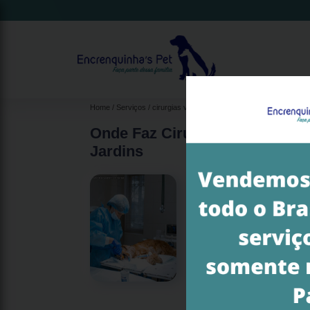
Home
Serviços
cirurgias veterinárias
cirurgia catarata veterin
Onde Faz Cirurgia de Emergênc
Jardins