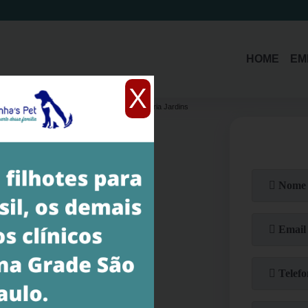
(11)
3214-1485
(11)
94392-5579
HOME
EM
X
ária
onde faz cirurgia de emergência veterinária Jardins
ia Veterinária