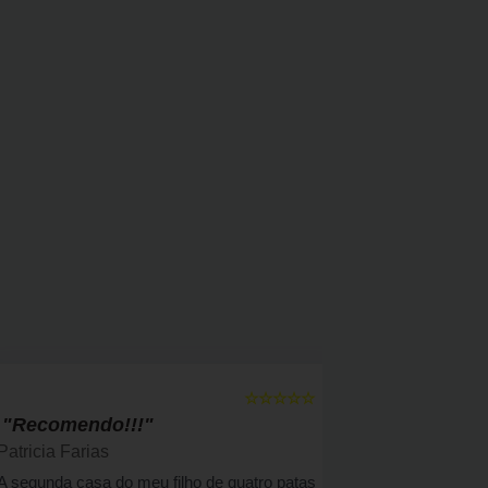
☆☆☆☆☆
5
"Recomendo!!!"
" Bom a
Patricia Farias
Solange F
A segunda casa do meu filho de quatro patas
Há 4 anos a