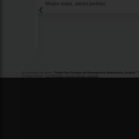
‹
eu Ricky
filhotes lindos, plantel perfeito!
lhor amigo
7 anos me deu
s por ter me
m Meu Ricky
s sao
runo por ter
O conteúdo do texto "
Onde Faz Cirurgia de Emergência Veterinária Jardins
" 
Código Penal –
Lei 9610/98 - Lei de direitos autorais
.