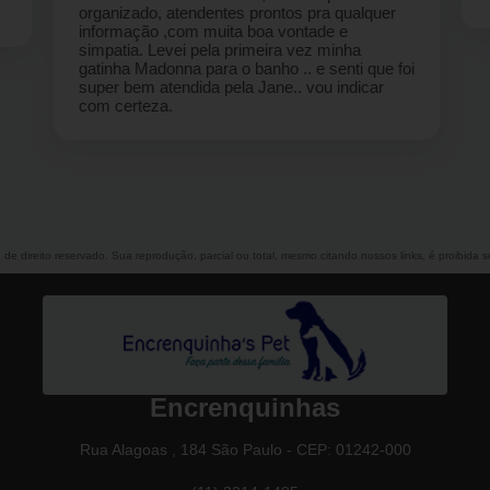
organizado, atendentes prontos pra qualquer
informação ,com muita boa vontade e
simpatia. Levei pela primeira vez minha
gatinha Madonna para o banho .. e senti que foi
super bem atendida pela Jane.. vou indicar
com certeza.
é de direito reservado. Sua reprodução, parcial ou total, mesmo citando nossos links, é proibida s
Encrenquinhas
Rua Alagoas , 184 São Paulo - CEP: 01242-000