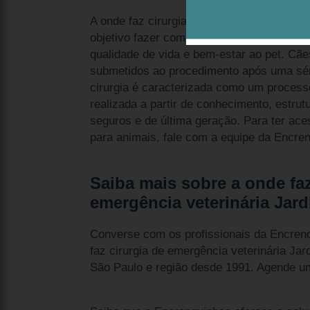
A onde faz cirurgia de emergência veterin
objetivo fazer com que o animal recupere
qualidade de vida e bem-estar ao pet. Cã
submetidos ao procedimento após uma sé
cirurgia é caracterizada como um process
realizada a partir de conhecimento, estru
seguros e de última geração. Para ter aces
para animais, fale com a equipe da Encren
Saiba mais sobre a onde faz
emergência veterinária Jard
Converse com os profissionais da Encren
faz cirurgia de emergência veterinária Ja
São Paulo e região desde 1991. Agende um