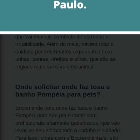
Faça onde faz tosa e banho Pompéia com
frequência e promova saúde e bem-estar ao
seu animalzinho de estimação. Você pode
oferecer ao seu animal um banho terapêutico,
que vai diminuir os níveis de estresse e
irritabilidade. Além do mais, haverá todo o
cuidado por veterinários experientes com
unhas, dentes, orelhas e olhos, que são as
regiões mais sensíveis do animal.
Onde solicitar onde faz tosa e
banho Pompéia para pets?
Encomende uma onde faz tosa e banho
Pompéia para seu pet e conte com
profissionais altamente gabaritados, que vão
levar ao seu animal todo o carinho e cuidado.
Para isso, conte com a Encrenquinha's, são