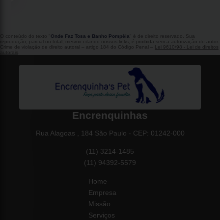
O conteúdo do texto "
Onde Faz Tosa e Banho Pompéia
" é de direito reservado. Sua
reprodução, parcial ou total, mesmo citando nossos links, é proibida sem a autorização do autor.
Crime de violação de direito autoral – artigo 184 do Código Penal –
Lei 9610/98 - Lei de direitos
autorais
.
Encrenquinhas
Rua Alagoas , 184 São Paulo - CEP: 01242-000
(11) 3214-1485
(11) 94392-5579
Home
Empresa
Missão
Serviços