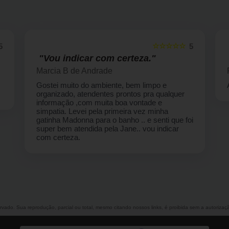
☆☆☆☆☆
5
5
"Vou indicar com certeza."
Marcia B de Andrade
Gostei muito do ambiente, bem limpo e
organizado, atendentes prontos pra qualquer
informação ,com muita boa vontade e
simpatia. Levei pela primeira vez minha
gatinha Madonna para o banho .. e senti que foi
super bem atendida pela Jane.. vou indicar
com certeza.
servado. Sua reprodução, parcial ou total, mesmo citando nossos links, é proibida sem a autorizaç