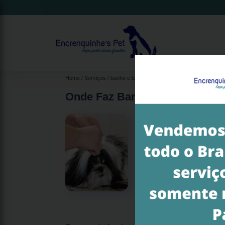
Home
Serviços
banho e tosa
tosa e banho
onde faz banho e 
Onde Faz Banho e Tosa Pet Bel