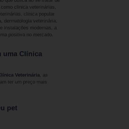
o que busca ao se tratar de
como clinica veterinárias,
terinárias, clinica popular
a, dermatologia veterinária.
 e instalações modernas, a
rma positiva no mercado.
m uma Clínica
ínica Veterinária
, as
am ter um preço mais
eu pet