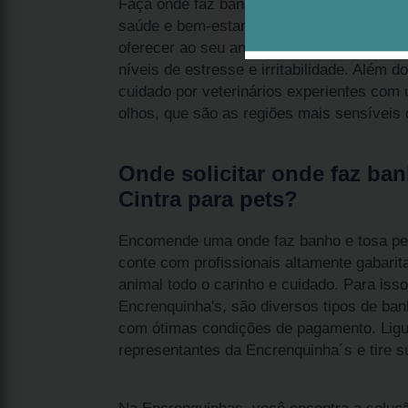
Faça onde faz banho e tosa pet Bela Cint
saúde e bem-estar ao seu animalzinho de
oferecer ao seu animal um banho terapêuti
níveis de estresse e irritabilidade. Além d
cuidado por veterinários experientes com 
olhos, que são as regiões mais sensíveis 
Onde solicitar onde faz ban
Cintra para pets?
Encomende uma onde faz banho e tosa pet 
conte com profissionais altamente gabarit
animal todo o carinho e cuidado. Para iss
Encrenquinha's, são diversos tipos de ban
com ótimas condições de pagamento. Lig
representantes da Encrenquinha´s e tire s