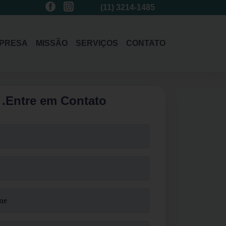
(11)
94392-5579
(11)
3214-1485
(11)
94392-557
PRESA
MISSÃO
SERVIÇOS
CONTATO
.
Entre em Contato