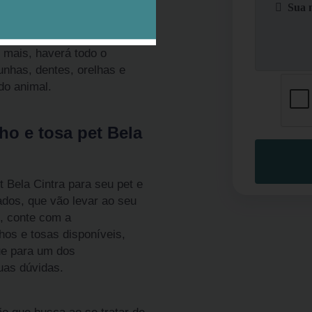
ra com frequência e promova
 estimação. Você pode
co, que vai diminuir os
o mais, haverá todo o
unhas, dentes, orelhas e
do animal.
ho e tosa pet Bela
Bela Cintra para seu pet e
ados, que vão levar ao seu
o, conte com a
hos e tosas disponíveis,
ue para um dos
uas dúvidas.