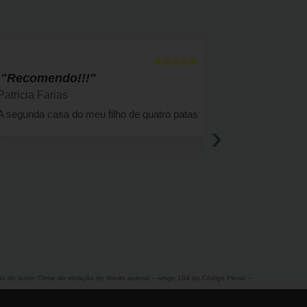
☆☆☆☆☆
5
"Recomendo!!!"
" Bom a
Patricia Farias
Solange F
A segunda casa do meu filho de quatro patas
Há 4 anos a
›
cachorrinha 
atendimento
ão do autor. Crime de violação de direito autoral – artigo 184 do Código Penal –