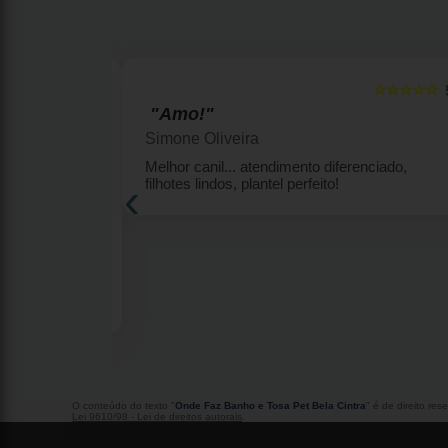
☆☆☆☆☆
☆☆☆☆☆
5
"Amo!"
Simone Oliveira
enquinhas por
Melhor canil... atendimento diferenciado,
‹
eu Ricky
filhotes lindos, plantel perfeito!
lhor amigo
7 anos me deu
s por ter me
m Meu Ricky
s sao
runo por ter
O conteúdo do texto "
Onde Faz Banho e Tosa Pet Bela Cintra
" é de direito re
Lei 9610/98 - Lei de direitos autorais
.