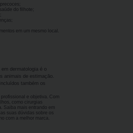
precoces;
aúde do filhote;
;
enças;
imentos em um mesmo local.
o em dermatologia é o
s animais de estimação.
 incluídos também os
rofissional e objetiva. Com
alhos, como cirurgias
gia. Saiba mais entrando em
as suas dúvidas sobre os
amo com a melhor marca.