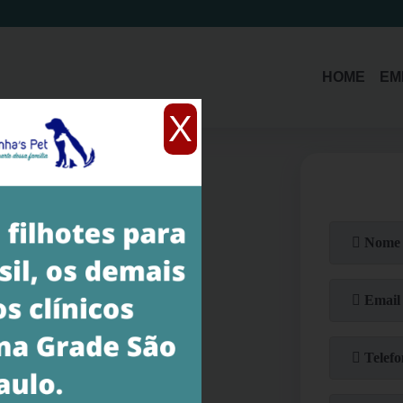
(11)
3214-1485
HOME
EM
X
tosa pet Bela Cintra
a Cintra