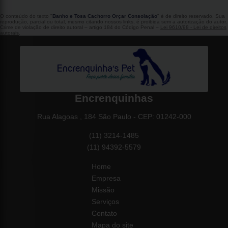
O conteúdo do texto "
Banho e Tosa Cachorro Orçar Consolação
" é de direito reservado. Sua
reprodução, parcial ou total, mesmo citando nossos links, é proibida sem a autorização do autor.
Crime de violação de direito autoral – artigo 184 do Código Penal –
Lei 9610/98 - Lei de direitos
autorais
.
Encrenquinhas
Rua Alagoas , 184 São Paulo - CEP: 01242-000
(11) 3214-1485
(11) 94392-5579
Home
Empresa
Missão
Serviços
Contato
Mapa do site