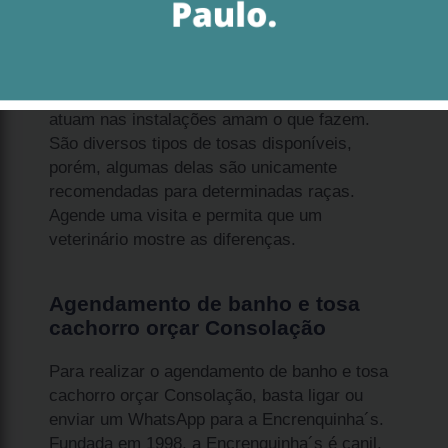
O banho e tosa cachorro orçar Consolação é
realizado em um ambiente totalmente
acolhedor, onde todos os profissionais que
atuam nas instalações amam o que fazem.
São diversos tipos de tosas disponíveis,
porém, algumas delas são unicamente
recomendadas para determinadas raças.
Agende uma visita e permita que um
veterinário mostre as diferenças.
Agendamento de banho e tosa
cachorro orçar Consolação
Para realizar o agendamento de banho e tosa
cachorro orçar Consolação, basta ligar ou
enviar um WhatsApp para a Encrenquinha´s.
Fundada em 1998, a Encrenquinha´s é canil,