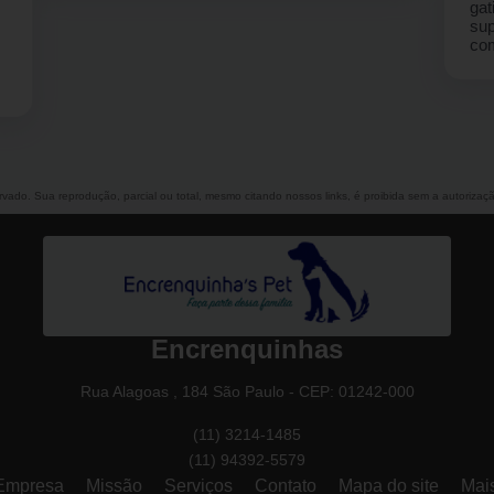
gatinha Madonna para o banho .. e senti que foi
super bem atendida pela Jane.. vou indicar
com certeza.
servado. Sua reprodução, parcial ou total, mesmo citando nossos links, é proibida sem a autorizaç
Encrenquinhas
Rua Alagoas , 184 São Paulo - CEP: 01242-000
(11) 3214-1485
(11) 94392-5579
Empresa
Missão
Serviços
Contato
Mapa do site
Mai