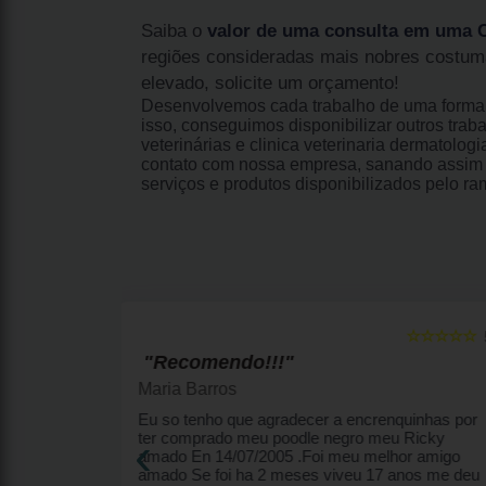
Saiba o
valor de uma consulta em uma Cl
regiões consideradas mais nobres costum
elevado, solicite um orçamento!
Desenvolvemos cada trabalho de uma forma p
isso, conseguimos disponibilizar outros trab
veterinárias e clinica veterinaria dermatolo
contato com nossa empresa, sanando assim 
serviços e produtos disponibilizados pelo r
☆☆☆☆☆
☆☆☆☆☆
5
"Amo!"
Simone Oliveira
enquinhas por
Melhor canil... atendimento diferenciado,
‹
eu Ricky
filhotes lindos, plantel perfeito!
lhor amigo
7 anos me deu