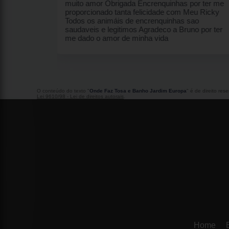
s por ter me
m Meu Ricky
s sao
runo por ter
O conteúdo do texto "
Onde Faz Tosa e Banho Jardim Europa
" é de direito re
Lei 9610/98 - Lei de direitos autorais
.
Home