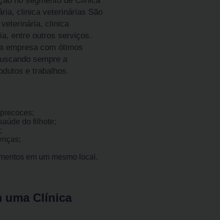
ção no segmento de Clinica
ria, clinica veterinárias São
veterinária, clinica
ia, entre outros serviços.
da empresa com ótimos
 buscando sempre a
odutos e trabalhos.
precoces;
aúde do filhote;
;
enças;
imentos em um mesmo local.
m uma Clínica