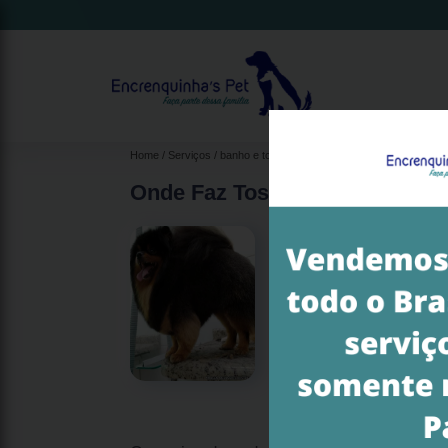
Home
Serviços
banho e tosa
banho e tosa gato
onde faz to
Onde Faz Tosa e Banho Jardi