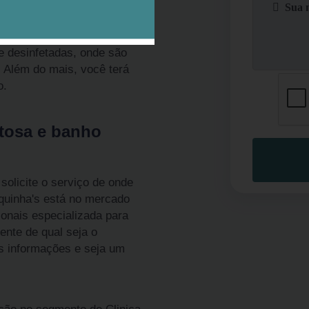
 Europa é realizado por
serviço com todo o cuidado
rtamento do animal. As
e desinfetadas, onde são
. Além do mais, você terá
o.
 tosa e banho
olicite o serviço de onde
quinha's está no mercado
onais especializada para
ente de qual seja o
s informações e seja um