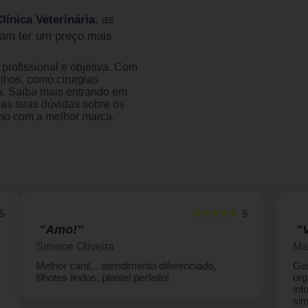
ínica Veterinária
, as
am ter um preço mais
rofissional e objetiva. Com
alhos, como cirurgias
gia. Saiba mais entrando em
as suas dúvidas sobre os
amo com a melhor marca.
☆☆☆☆☆
5
5
"Vou indicar com certeza."
Marcia B de Andrade
Gostei muito do ambiente, bem limpo e
organizado, atendentes prontos pra qualquer
informação ,com muita boa vontade e
simpatia. Levei pela primeira vez minha