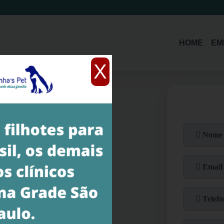
(11)
3214-1485
(11)
94392-5579
HOME
EM
X
sa e banho Jardim Europa
m Europa