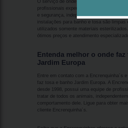
O serviço de onde faz tosa e banho Jardim
profissionais experientes, que exercem o 
e segurança, independentemente do compo
instalações para banho e tosa são limpas 
utilizados somente materiais esterilizados
ótimos preços e atendimento especializad
Entenda melhor o onde faz
Jardim Europa
Entre em contato com a Encrenquinha´s e s
faz tosa e banho Jardim Europa. A Encren
desde 1998, possui uma equipe de profissi
tratar de todos os animais, independentem
comportamento dele. Ligue para obter mai
cliente Encrenquinha´s.