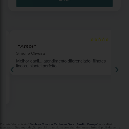
☆☆☆☆☆
5
5
"Amo!"
Simone Oliveira
Melhor canil... atendimento diferenciado, filhotes
‹
›
lindos, plantel perfeito!
2
O conteúdo do texto "
Banho e Tosa de Cachorro Orçar Jardim Europa
" é de direito
reservado. Sua reprodução, parcial ou total, mesmo citando nossos links, é proibida sem a