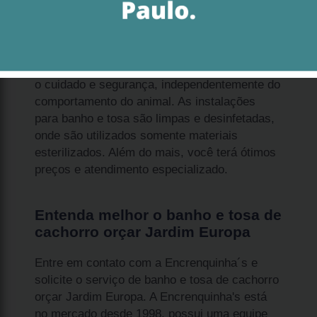
O serviço de banho e tosa de cachorro orçar
Jardim Europa é realizado por profissionais
experientes, que exercem o serviço com todo
o cuidado e segurança, independentemente do
comportamento do animal. As instalações
para banho e tosa são limpas e desinfetadas,
onde são utilizados somente materiais
esterilizados. Além do mais, você terá ótimos
preços e atendimento especializado.
Entenda melhor o banho e tosa de
cachorro orçar Jardim Europa
Entre em contato com a Encrenquinha´s e
solicite o serviço de banho e tosa de cachorro
orçar Jardim Europa. A Encrenquinha's está
no mercado desde 1998, possui uma equipe