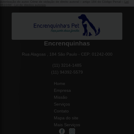
autorização do autor. Crime de violação de direito autoral – artigo 184 do Código Penal –
Lei
9610/98 - Lei de direitos autorais
.
Encrenquinhas
Rua Alagoas , 184 São Paulo - CEP: 01242-000
(11) 3214-1485
(11) 94392-5579
Home
Empresa
Missão
Serviços
Contato
Mapa do site
Mais Serviços