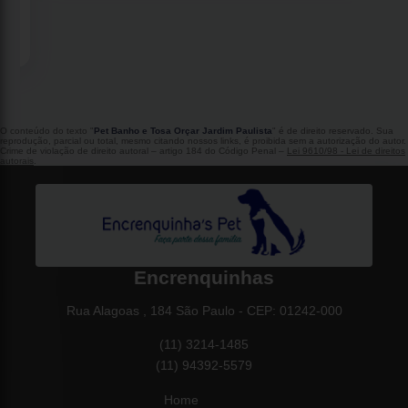
O conteúdo do texto "
Pet Banho e Tosa Orçar Jardim Paulista
" é de direito reservado. Sua
reprodução, parcial ou total, mesmo citando nossos links, é proibida sem a autorização do autor.
Crime de violação de direito autoral – artigo 184 do Código Penal –
Lei 9610/98 - Lei de direitos
autorais
.
Encrenquinhas
Rua Alagoas , 184 São Paulo - CEP: 01242-000
(11) 3214-1485
(11) 94392-5579
Home