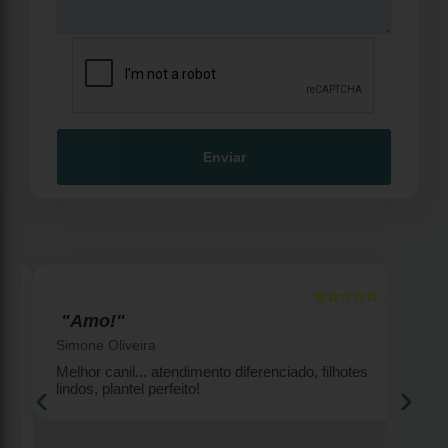
Enviar
☆☆☆☆☆
5
5
"Amo!"
Simone Oliveira
Melhor canil... atendimento diferenciado, filhotes
‹
›
lindos, plantel perfeito!
2