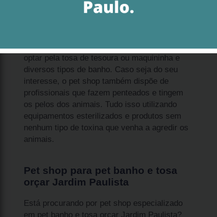
Invista em pet banho e tosa orçar Jardim
Paulista e obtenha um serviço especializado,
de acordo com sua preferência. Você pode
optar pela tosa de tesoura ou maquininha e
diversos tipos de banho. Caso seja do seu
interesse, o pet shop também dispõe de
profissionais que fazem penteados e tingem
os pelos dos animais. Tudo isso utilizando
equipamentos esterilizados e produtos sem
nenhum tipo de toxina que venha a agredir os
animais.
Pet shop para pet banho e tosa
orçar Jardim Paulista
Está procurando por pet shop especializado
em pet banho e tosa orçar Jardim Paulista?